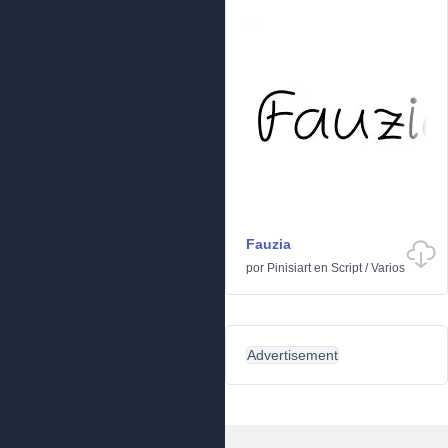
Fauzia
por
Pinisiart
en
Script
/
Varios
Advertisement