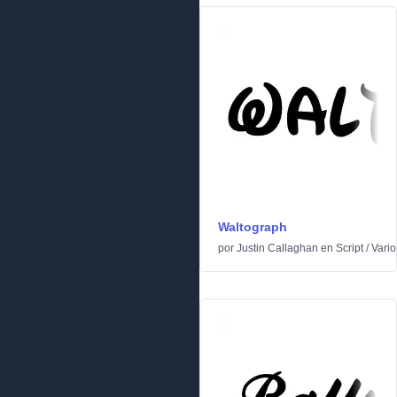
Waltograph
por
Justin Callaghan
en
Script
/
Vario