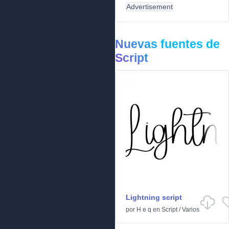
Advertisement
Nuevas fuentes de
Script
Lightning script
por
H e q
en
Script
/
Varios