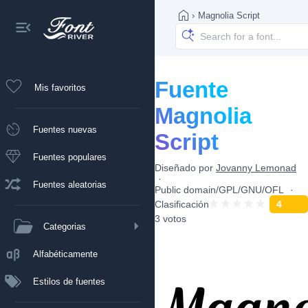
›
Magnolia Script
Fuente
Mis favoritos
Magnolia
Fuentes nuevas
Script
Fuentes populares
Diseñado por
Jovanny Lemonad
Fuentes aleatorias
Public domain/GPL/GNU/OFL
Clasificación
4
3 votos
Categorias
Alfabéticamente
Estilos de fuentes