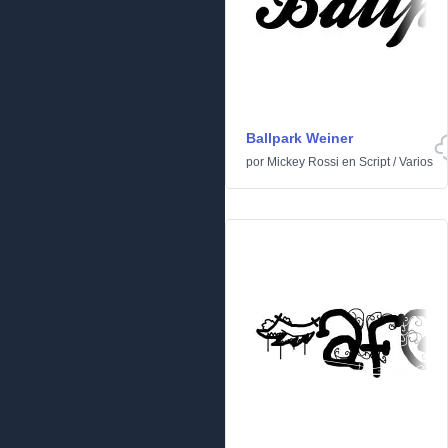
Ballpark Weiner
por
Mickey Rossi
en
Script
/
Varios