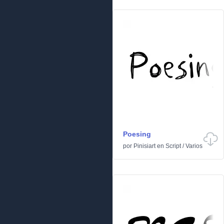
Poesing
por
Pinisiart
en
Script
/
Varios