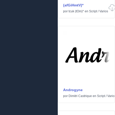
(afGiHmtV)*
por
tcuk (tOm)*
en
Script
/
Varios
Androgyne
por
Dimitri Castrique
en
Script
/
Vario