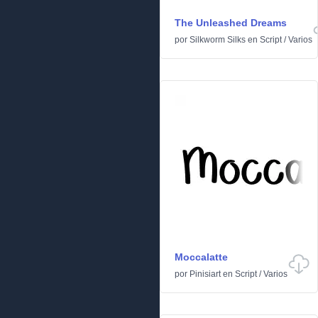
The Unleashed Dreams
por
Silkworm Silks
en
Script
/
Varios
Moccalatte
por
Pinisiart
en
Script
/
Varios