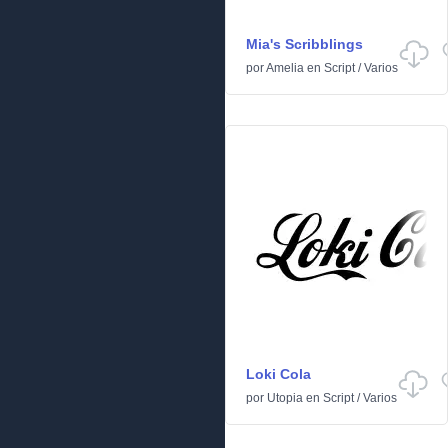
Mia's Scribblings
por
Amelia
en
Script
/
Varios
Loki Cola
por
Utopia
en
Script
/
Varios