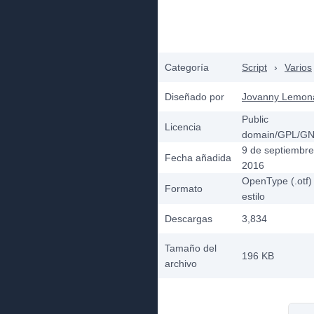
Categoría
Script
›
Varios
Diseñado por
Jovanny Lemon
Public
Licencia
domain/GPL/G
9 de septiembre
Fecha añadida
2016
OpenType (.otf)
Formato
estilo
Descargas
3,834
Tamaño del
196 KB
archivo