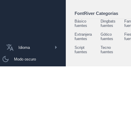
FontRiver Categorias
Básico
Dingbats
Fan
fuentes
fuentes
fue
Extranjera
Gótico
Fie
fuentes
fuentes
fue
Idioma
Script
Tecno
fuentes
fuentes
Modo oscuro