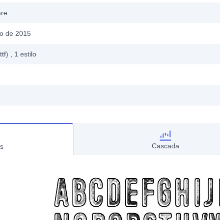
are
o de 2015
ttf)
, 1
estilo
Cascada
s