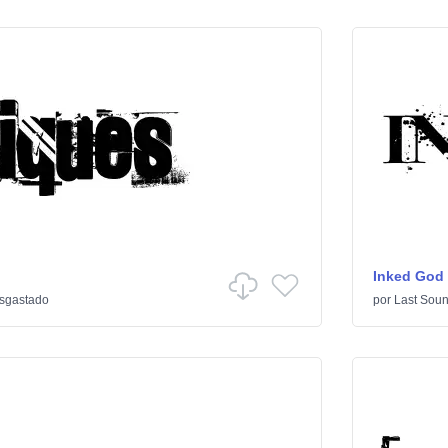
Inked God
sgastado
por
Last Soun