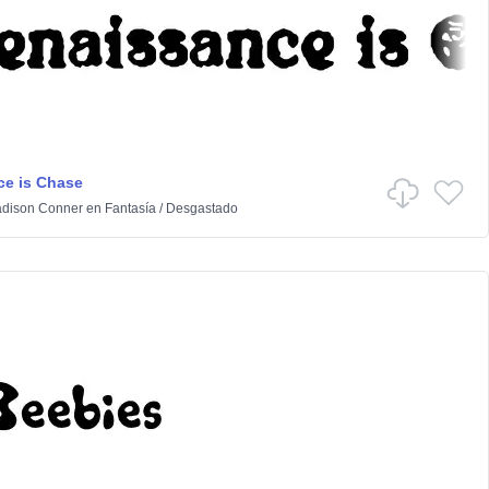
e is Chase
dison Conner
en
Fantasía
/
Desgastado