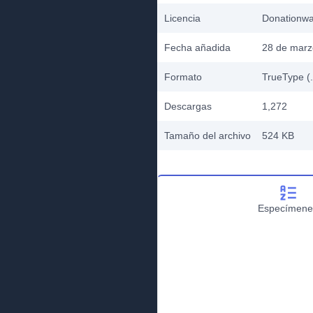
Licencia
Donationw
Fecha añadida
28 de marz
Formato
TrueType (.
Descargas
1,272
Tamaño del archivo
524 KB
Especímene