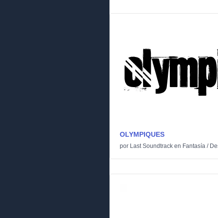
OLYMPIQUES
por
Last Soundtrack
en
Fantasía
/
De