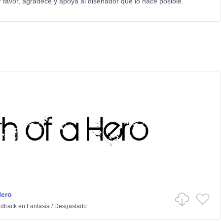
 favor, agradece y apoya al diseñador que lo hace posible.
Hero
dtrack
en
Fantasía
/
Desgastado