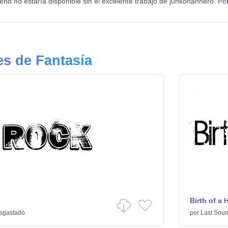
nd no estaría disponible sin el excelente trabajo de junkohanhero. Por
s de Fantasía
Birth of a 
sgastado
por
Last Soun