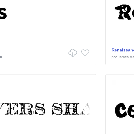
Renaissanc
do
por
James Ma