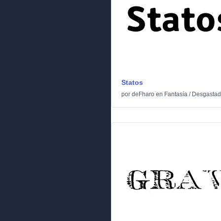
Statos
por
deFharo
en
Fantasía
/
Desgasta