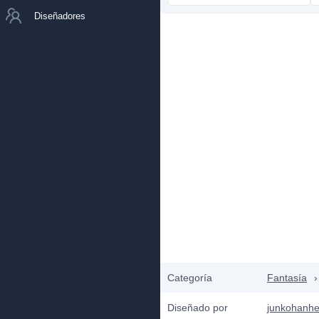
Diseñadores
Categoría
Fantasía
›
Diseñado por
junkohanhe