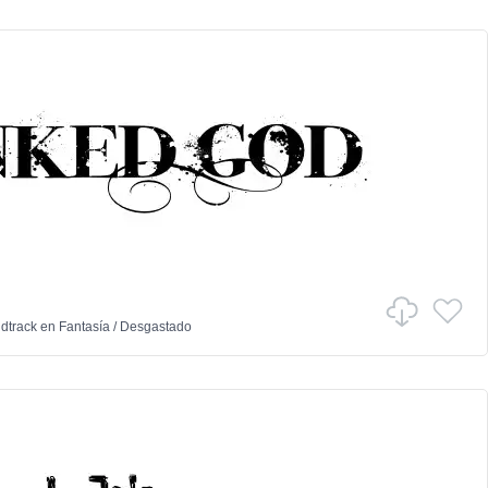
dtrack
en
Fantasía
/
Desgastado