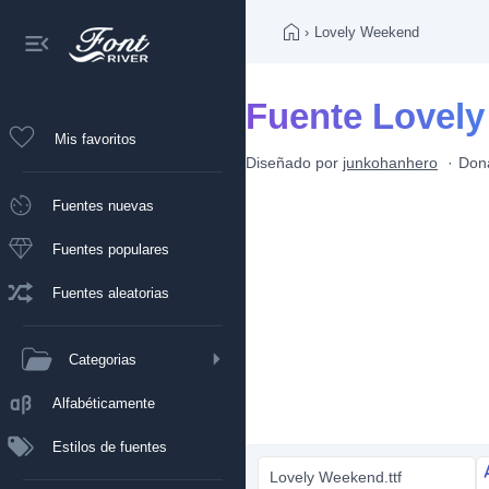
›
Lovely Weekend
Fuente Lovel
Mis favoritos
Diseñado por
junkohanhero
Don
Fuentes nuevas
Fuentes populares
Fuentes aleatorias
Categorias
Alfabéticamente
Estilos de fuentes
Lovely Weekend.ttf