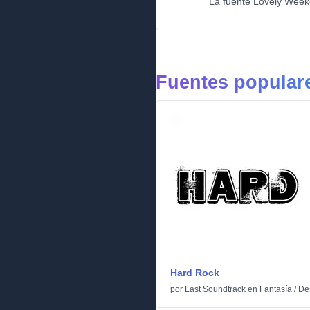
La fuente Lovely Weeke
Fuentes populare
Hard Rock
por
Last Soundtrack
en
Fantasía
/
De