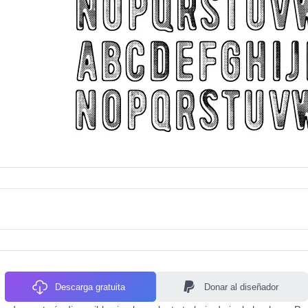
Descarga gratuita
Donar al diseñador