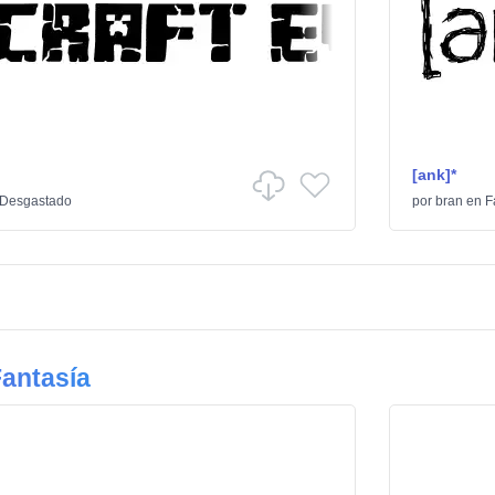
[ank]*
Desgastado
por
bran
en
F
antasía