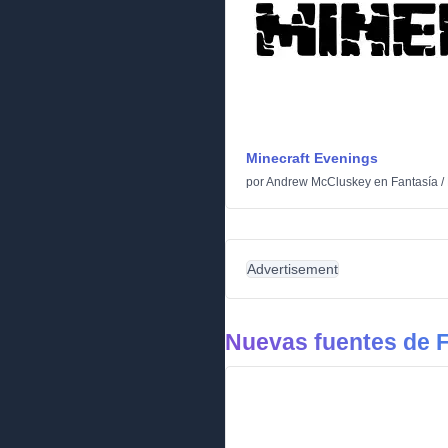
Minecraft Evenings
por
Andrew McCluskey
en
Fantasía
/
Advertisement
Nuevas fuentes de F