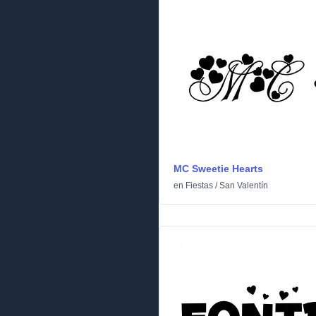
MC Sweetie Hearts
en
Fiestas
/
San Valentín