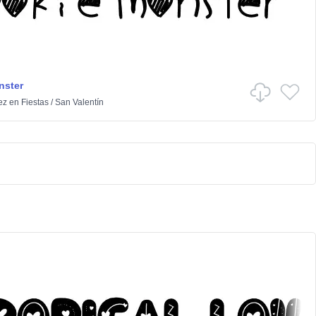
nster
ez
en
Fiestas
/
San Valentín