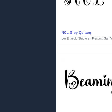
NCL Giby Qeitarq
por
Enxyclo Studio
en
Fiestas
/
San V