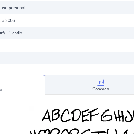
 uso personal
 de 2006
ttf)
, 1
estilo
Cascada
s