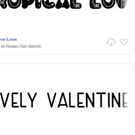
ove Love
en
Fiestas
/
San Valentín