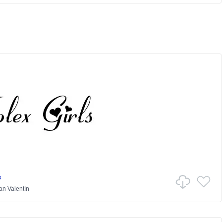
s
an Valentín