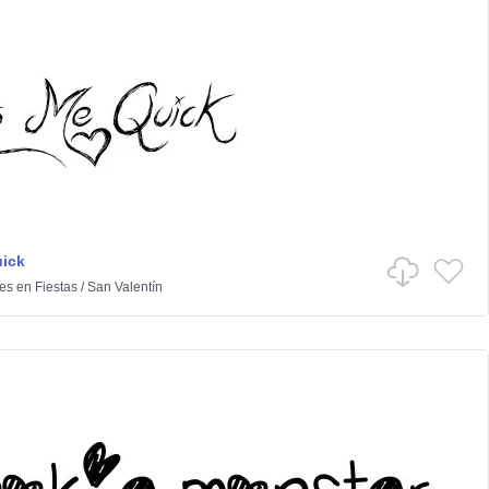
ick
es
en
Fiestas
/
San Valentín