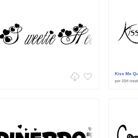
Kiss Me Qu
por
JSH creat