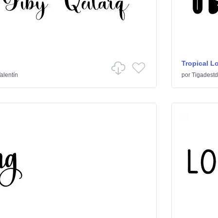
Tropical L
alentín
por
Tigadestd