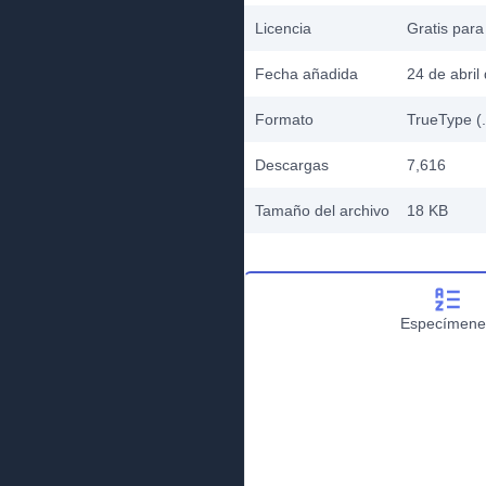
Licencia
Gratis para
Fecha añadida
24 de abril
Formato
TrueType (.
Descargas
7,616
Tamaño del archivo
18 KB
Especímene