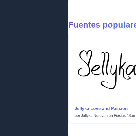
Fuentes populare
Jellyka Love and Passion
por
Jellyka Nerevan
en
Fiestas
/
San 