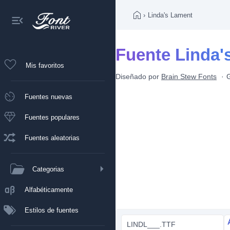
›
Linda's Lament
Fuente Linda'
Mis favoritos
Diseñado por
Brain Stew Fonts
G
Fuentes nuevas
Fuentes populares
Fuentes aleatorias
Categorias
Alfabéticamente
Estilos de fuentes
LINDL___.TTF