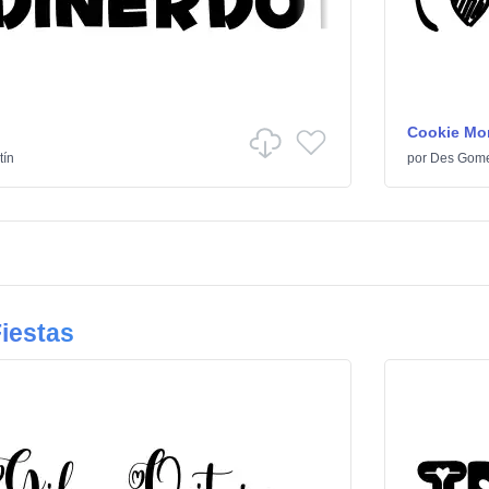
Cookie Mo
tín
por
Des Gom
iestas