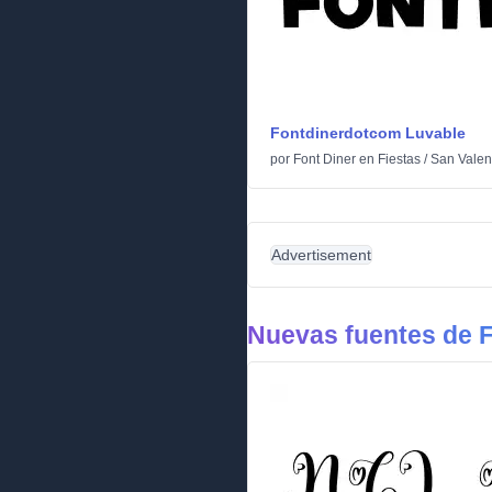
Fontdinerdotcom Luvable
por
Font Diner
en
Fiestas
/
San Valen
Advertisement
Nuevas fuentes de F