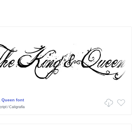
 Queen font
cript
/
Caligrafía