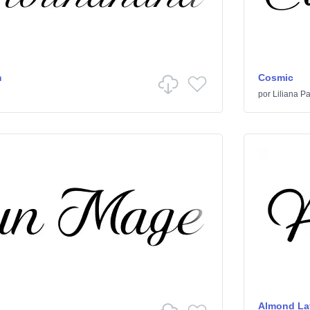
m
Cosmic
por
Liliana P
Almond Lat