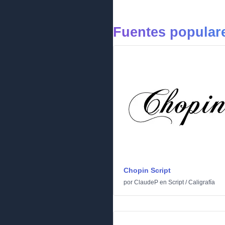
Fuentes populare
Chopin Script
por
ClaudeP
en
Script
/
Caligrafía