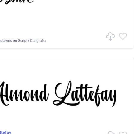
aulawes
en
Script
/
Caligrafía
tefay