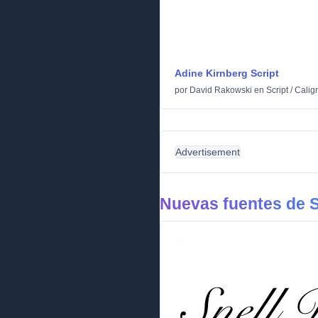
Adine Kirnberg Script
por
David Rakowski
en
Script
/
Caligr
Advertisement
Nuevas fuentes de S