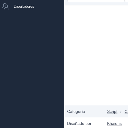
Diseñadores
Categoría
Script
›
C
Diseñado por
Khaiuns