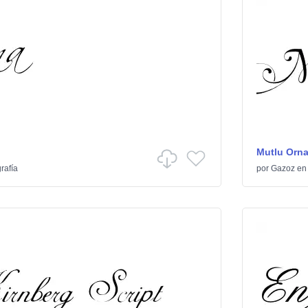
Mutlu Orn
rafía
por
Gazoz
e