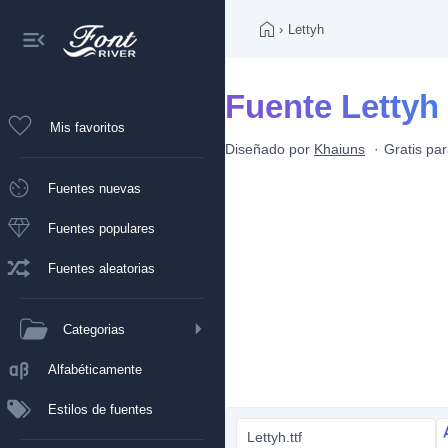
›
Lettyh
Fuente Lettyh
Mis favoritos
Diseñado por
Khaiuns
Gratis pa
Fuentes nuevas
Fuentes populares
Fuentes aleatorias
Categorias
Alfabéticamente
Estilos de fuentes
Lettyh.ttf