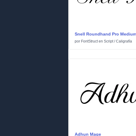
Snell Roundhand Pro Mediu
por
FontStruct
en
Script
/
Caligrafía
Adhun Mage