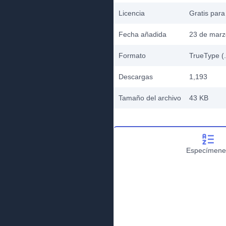
Licencia
Gratis para
Fecha añadida
23 de marz
Formato
TrueType (.
Descargas
1,193
Tamaño del archivo
43 KB
Especímene