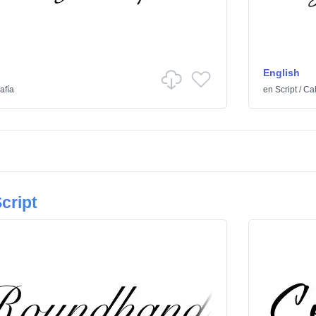
English
afía
en
Script
/
Cal
cript