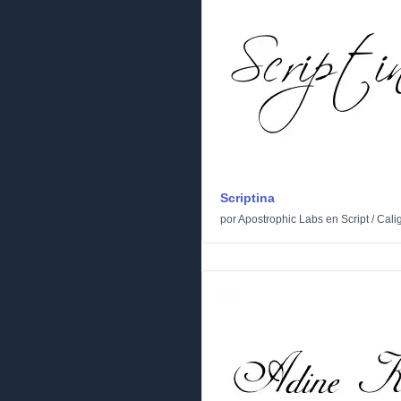
Scriptina
por
Apostrophic Labs
en
Script
/
Calig