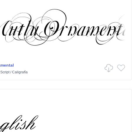
amental
n
Script
/
Caligrafía