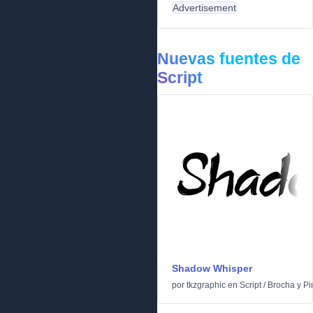
Advertisement
Nuevas fuentes de
Script
Shadow Whisper
por
tkzgraphic
en
Script
/
Brocha y Pi