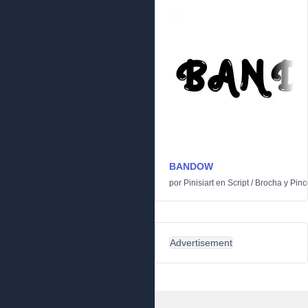
BANDOW
por
Pinisiart
en
Script
/
Brocha y Pinc
Advertisement