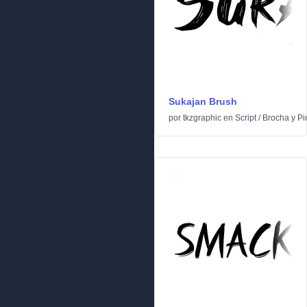
Sukajan Brush
por
tkzgraphic
en
Script
/
Brocha y Pi