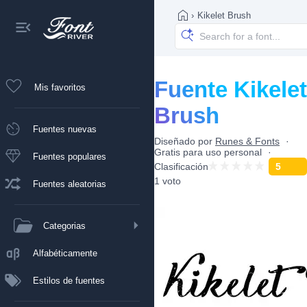
›
Kikelet Brush
Fuente Kikelet
Mis favoritos
Brush
Fuentes nuevas
Diseñado por
Runes & Fonts
Gratis para uso personal
Fuentes populares
Clasificación
5
1 voto
Fuentes aleatorias
Categorias
Alfabéticamente
Estilos de fuentes