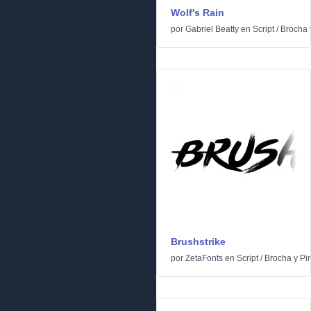
Wolf's Rain
por
Gabriel Beatty
en
Script
/
Brocha 
Brushstrike
por
ZetaFonts
en
Script
/
Brocha y Pi