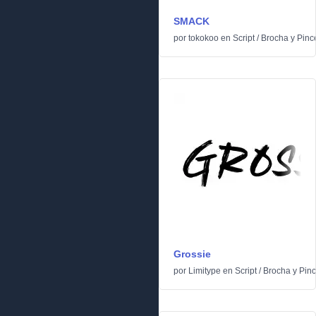
SMACK
por
tokokoo
en
Script
/
Brocha y Pinc
Grossie
por
Limitype
en
Script
/
Brocha y Pinc