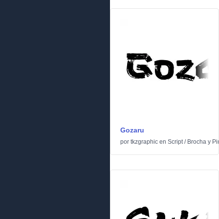
Gozaru
por
tkzgraphic
en
Script
/
Brocha y Pi