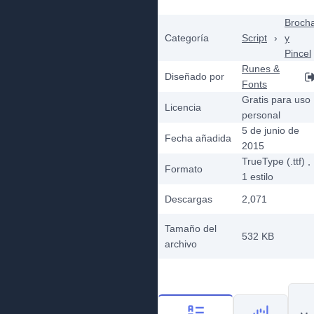
Broch
Categoría
Script
›
y
Pincel
Runes &
Diseñado por
Fonts
Gratis para uso
Licencia
personal
5 de junio de
Fecha añadida
2015
TrueType (.ttf)
,
Formato
1
estilo
Descargas
2,071
Tamaño del
532 KB
archivo