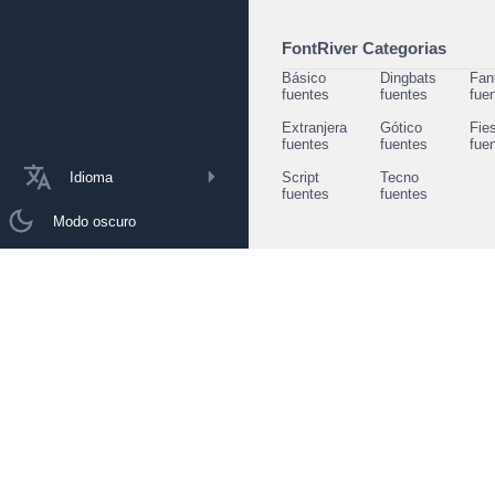
FontRiver Categorias
Básico
Dingbats
Fan
fuentes
fuentes
fue
Extranjera
Gótico
Fie
fuentes
fuentes
fue
Idioma
Script
Tecno
fuentes
fuentes
Modo oscuro