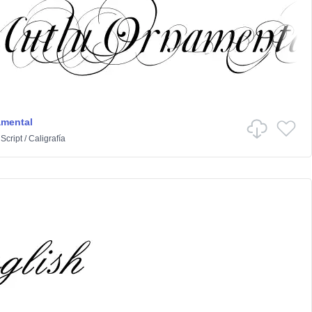
amental
n
Script
/
Caligrafía