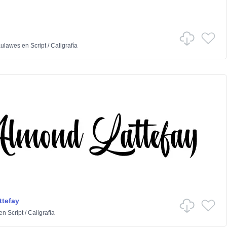
aulawes
en
Script
/
Caligrafía
tefay
en
Script
/
Caligrafía