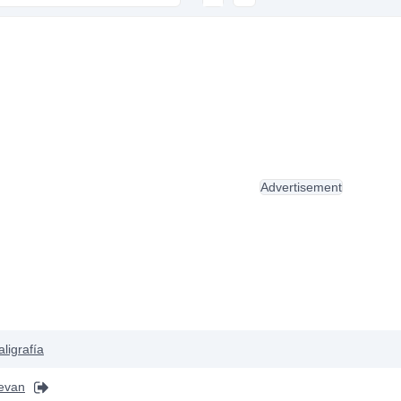
Advertisement
aligrafía
revan