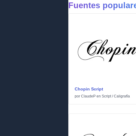
Fuentes populare
Chopin Script
por
ClaudeP
en
Script
/
Caligrafía