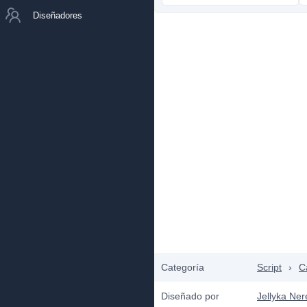
Diseñadores
Categoría
Script
›
C
Diseñado por
Jellyka Ne