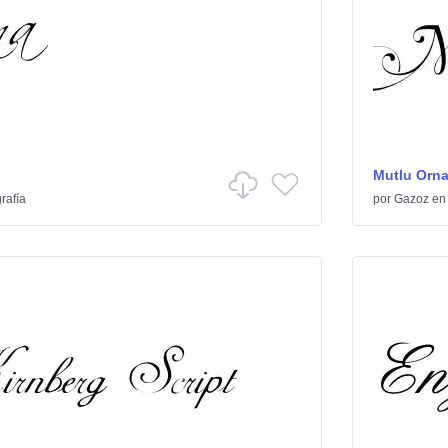
Mutlu Orn
rafía
por
Gazoz
e