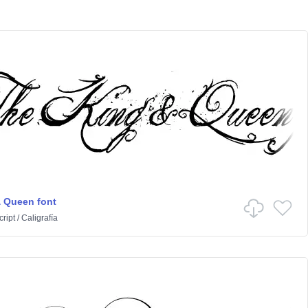
 Queen font
cript
/
Caligrafía