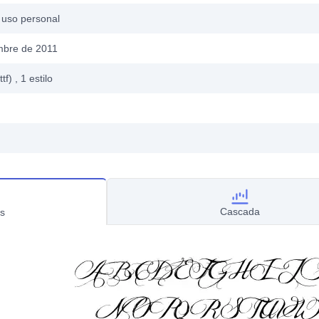
 uso personal
mbre de 2011
ttf)
, 1
estilo
Cascada
s