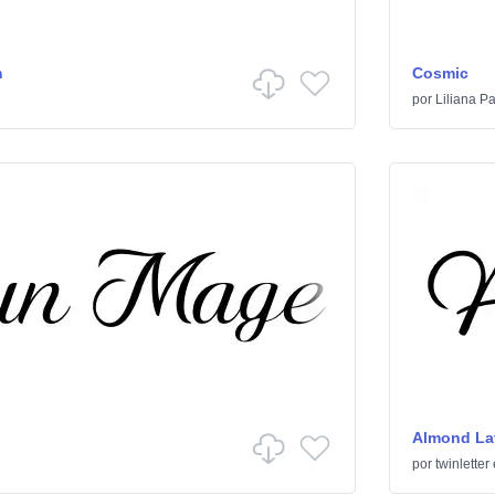
m
Cosmic
por
Liliana P
Almond Lat
por
twinletter