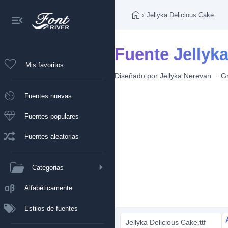
›
Jellyka Delicious Cake
Fuente Jellyk
Mis favoritos
Diseñado por
Jellyka Nerevan
Gr
Fuentes nuevas
Fuentes populares
Fuentes aleatorias
Categorias
Alfabéticamente
Estilos de fuentes
Jellyka Delicious Cake.ttf