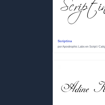
Scriptina
por
Apostrophic Labs
en
Script
/
Calig