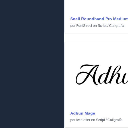
Snell Roundhand Pro Mediu
por
FontStruct
en
Script
/
Caligrafía
Adhun Mage
por
twinletter
en
Script
/
Caligrafía