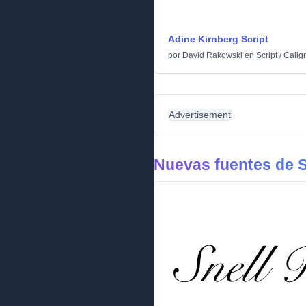
Adine Kirnberg Script
por
David Rakowski
en
Script
/
Caligr
Advertisement
Nuevas fuentes de S