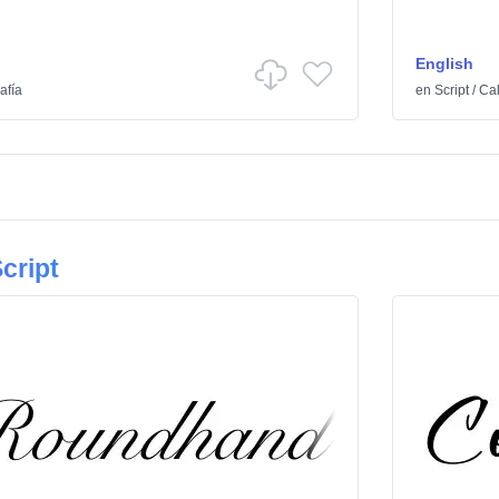
English
afía
en
Script
/
Cal
cript