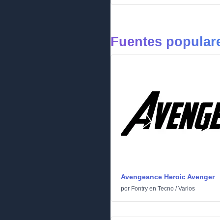
Fuentes popular
Avengeance Heroic Avenger
por
Fontry
en
Tecno
/
Varios