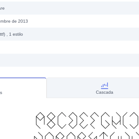
are
embre de 2013
ttf)
, 1
estilo
Cascada
s