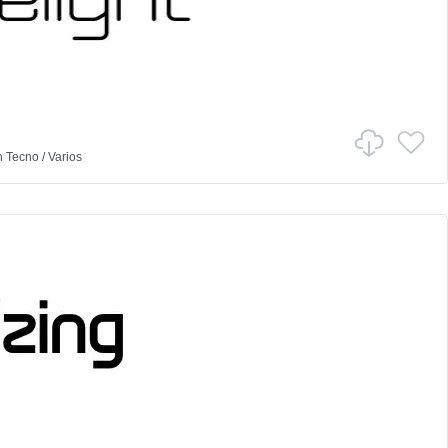
n
Tecno
/
Varios