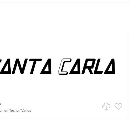
a
ton
en
Tecno
/
Varios