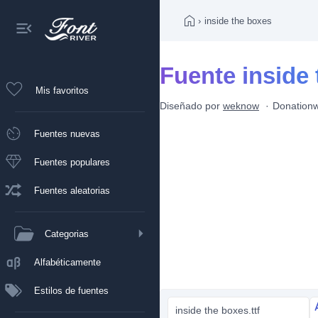
›
inside the boxes
Fuente inside
Mis favoritos
Diseñado por
weknow
Donation
Fuentes nuevas
Fuentes populares
Fuentes aleatorias
Categorias
Alfabéticamente
Estilos de fuentes
inside the boxes.ttf