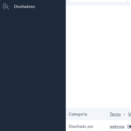
Diseñadores
Categoría
Tecno
›
V
Diseñado por
weknow