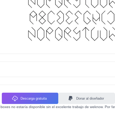
Descarga gratuita
Donar al diseñador
 boxes no estaría disponible sin el excelente trabajo de weknow. Por f