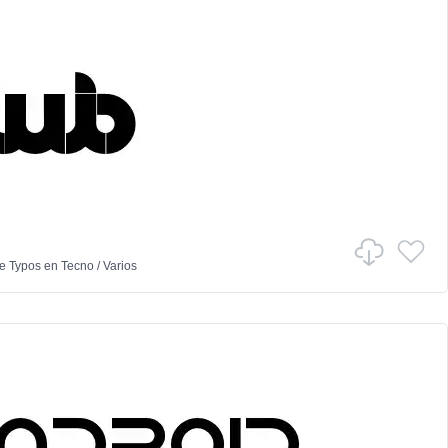
e Typos
en
Tecno
/
Varios