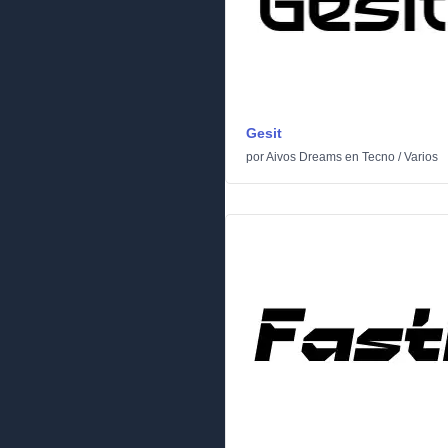
Gesit
por
Aivos Dreams
en
Tecno
/
Varios