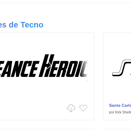
es de Tecno
Santa Carl
por
Kirk Shel