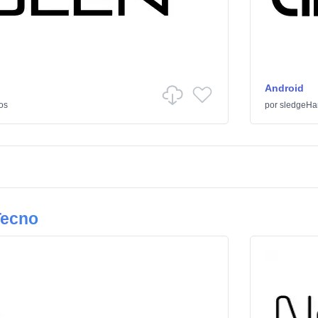
Android
os
por
sledgeH
Tecno