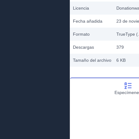
Licencia
Donationw
Fecha añadida
23 de novi
Formato
TrueType (.
Descargas
379
Tamaño del archivo
6 KB
Especímene