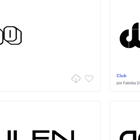
Club
por
Fabrika D