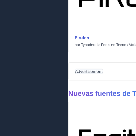
Pirulen
por
Typodermic Fonts
en
Tecno
/
Vari
Advertisement
Nuevas fuentes de 