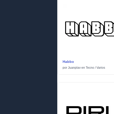
Habbo
por
Juanplav
en
Tecno
/
Varios