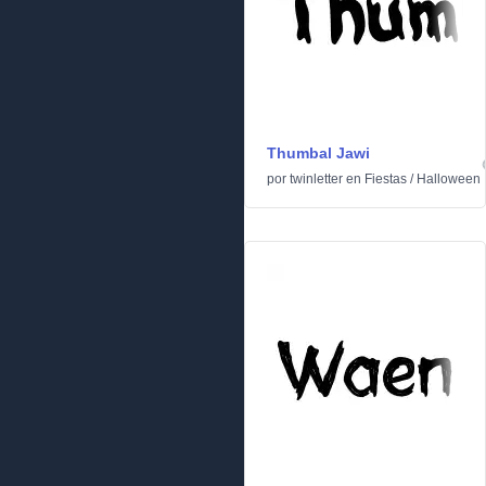
Thumbal Jawi
por
twinletter
en
Fiestas
/
Halloween