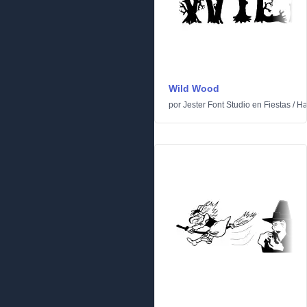
Wild Wood
por
Jester Font Studio
en
Fiestas
/
Ha