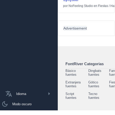
por
NoFeeling Studio
en
Fiestas
/
Ha
Advertisement
FontRiver Categorias
Básico
Dingbats
Fan
fuentes
fuentes
fue
Extranjera
Gótico
Fie
fuentes
fuentes
fue
Idioma
Script
Tecno
fuentes
fuentes
Modo oscuro