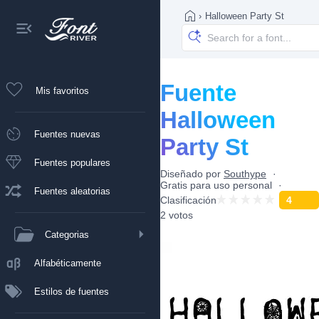
›
Halloween Party St
Fuente
Mis favoritos
Halloween
Fuentes nuevas
Party St
Fuentes populares
Diseñado por
Southype
Gratis para uso personal
Fuentes aleatorias
Clasificación
4
2 votos
Categorias
Alfabéticamente
Estilos de fuentes