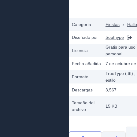
Categoría
Fiestas
›
Hall
Diseñado por
Southype
Gratis para uso
Licencia
personal
Fecha añadida
7 de octubre de
TrueType (.ttf)
,
Formato
estilo
Descargas
3,567
Tamaño del
15 KB
archivo