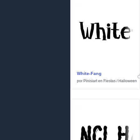
White-Fang
por
Pinisiart
en
Fiestas
/
Halloween