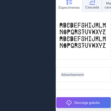
Ma
Cascada
car
Especímenes
Advertisement
Descarga gratuita