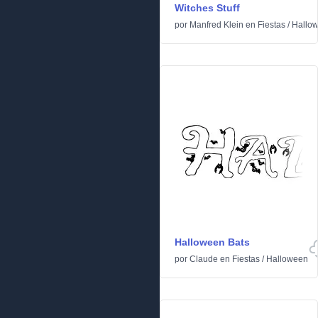
Witches Stuff
por
Manfred Klein
en
Fiestas
/
Hallo
Halloween Bats
por
Claude
en
Fiestas
/
Halloween