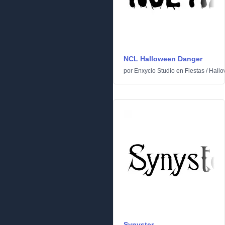
NCL Halloween Danger
por
Enxyclo Studio
en
Fiestas
/
Hall
Synyster