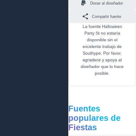
Donar al diseñador
Compartir fuente
La fuente Halloween
Party St no estaría
disponible sin el
excelente trabajo de
Southype. Por favor,
agradece y apoya al
diseñador que lo hace
posible.
Fuentes
populares de
Fiestas