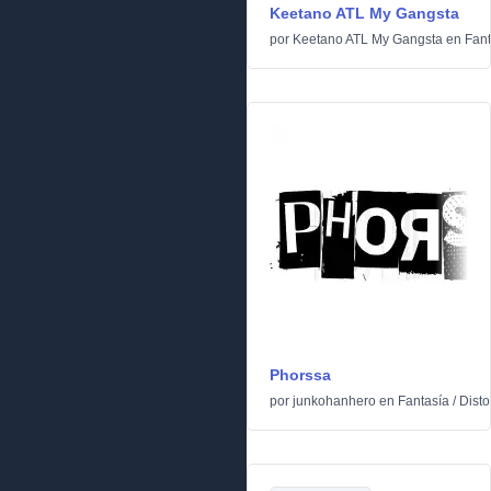
Keetano ATL My Gangsta
por
Keetano ATL My Gangsta
en
Fant
Phorssa
por
junkohanhero
en
Fantasía
/
Dist