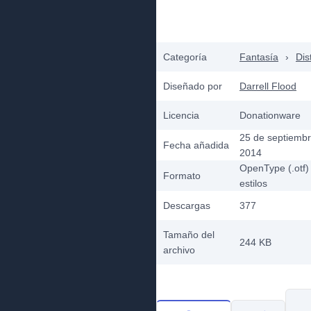
Categoría
Fantasía
›
Dis
Diseñado por
Darrell Flood
Licencia
Donationware
25 de septiemb
Fecha añadida
2014
OpenType (.otf)
Formato
estilos
Descargas
377
Tamaño del
244 KB
archivo