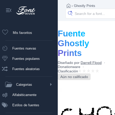
›
Ghostly Prints
Fuente
Mis favoritos
Ghostly
Fuentes nuevas
Prints
Fuentes populares
Diseñado por
Darrell Flood
Donationware
Fuentes aleatorias
Clasificación
Aún no calificado
Categorias
Alfabéticamente
Estilos de fuentes