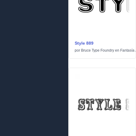
Style 889
por
Bruce Type Foundry
en
Fantasía