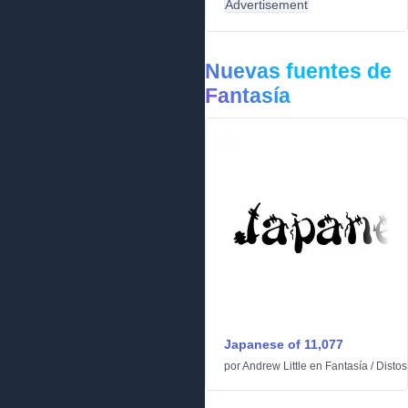
Advertisement
Nuevas fuentes de
Fantasía
Japanese of 11,077
por
Andrew Little
en
Fantasía
/
Disto