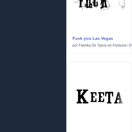
Fuck you Las Vegas
por
Fabrika De Typos
en
Fantasía
/
D