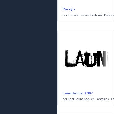
Porky's
por
Fontalicious
en
Fantasía
/
Distos
Laundromat 1967
por
Last Soundtrack
en
Fantasía
/
Di