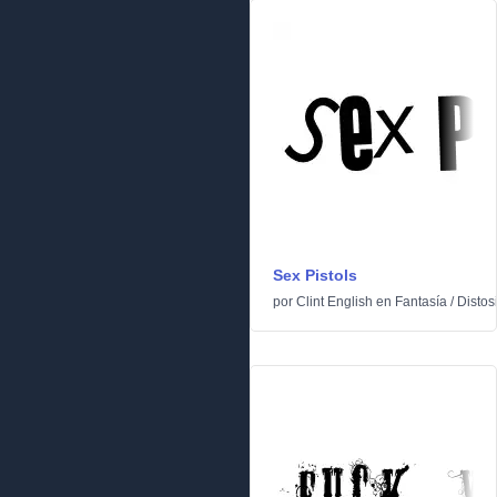
Sex Pistols
por
Clint English
en
Fantasía
/
Distos