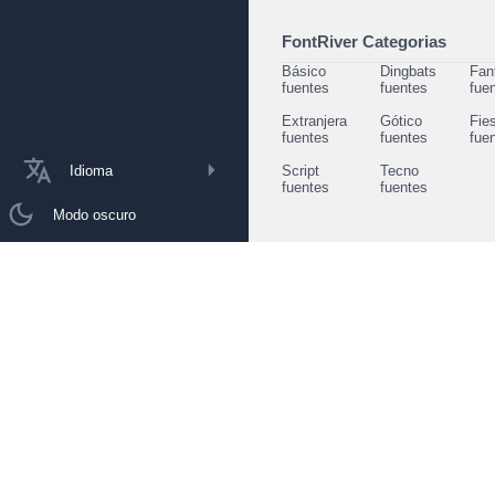
FontRiver Categorias
Básico
Dingbats
Fan
fuentes
fuentes
fue
Extranjera
Gótico
Fie
fuentes
fuentes
fue
Idioma
Script
Tecno
fuentes
fuentes
Modo oscuro