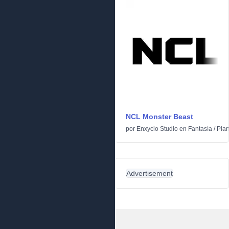
NCL Monster Beast
por
Enxyclo Studio
en
Fantasía
/
Plan
Advertisement