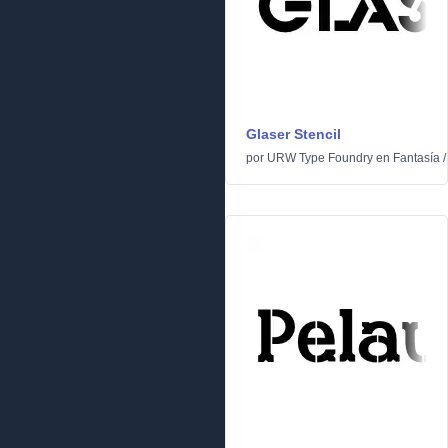
Glaser Stencil
por
URW Type Foundry
en
Fantasía