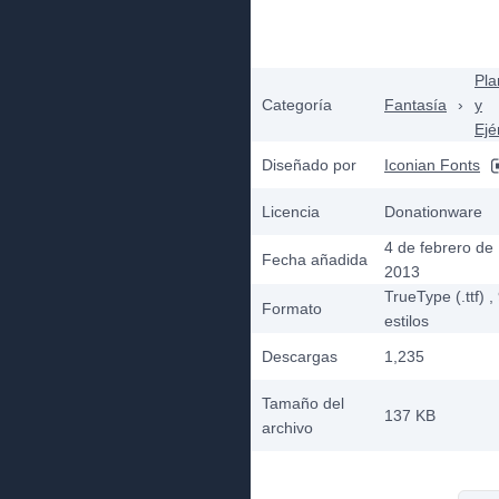
Plan
Categoría
Fantasía
›
y
Ejé
Diseñado por
Iconian Fonts
Licencia
Donationware
4 de febrero de
Fecha añadida
2013
TrueType (.ttf)
,
Formato
estilos
Descargas
1,235
Tamaño del
137 KB
archivo