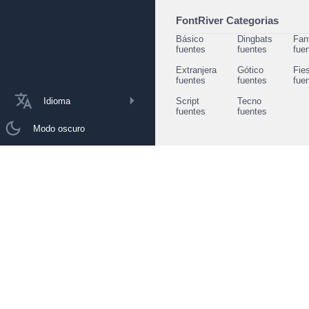
FontRiver Categorias
Básico
Dingbats
Fan
fuentes
fuentes
fue
Extranjera
Gótico
Fie
fuentes
fuentes
fue
Idioma
Script
Tecno
fuentes
fuentes
Modo oscuro