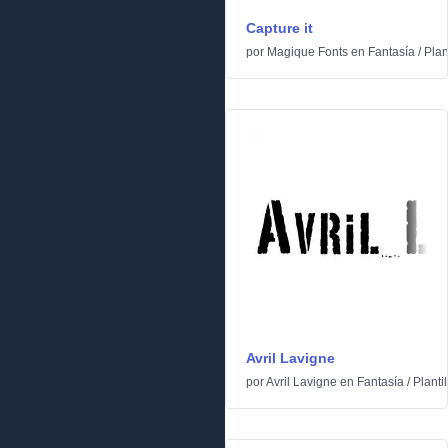
Capture it
por
Magique Fonts
en
Fantasía
/
Plan
Avril Lavigne
por
Avril Lavigne
en
Fantasía
/
Plantil