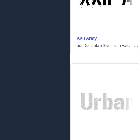
XXII Army
por
Doubletwo Studios
en
Fantasía
/