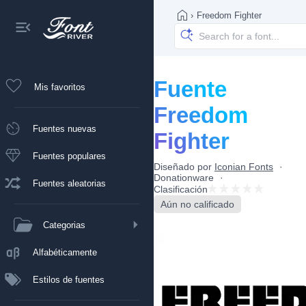
›
Freedom Fighter
Fuente
Mis favoritos
Freedom
Fuentes nuevas
Fighter
Fuentes populares
Diseñado por
Iconian Fonts
Donationware
Fuentes aleatorias
Clasificación
Aún no calificado
Categorias
Alfabéticamente
Estilos de fuentes