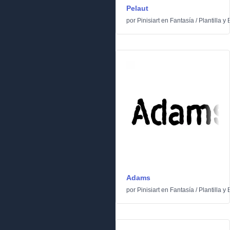
Pelaut
por
Pinisiart
en
Fantasía
/
Plantilla y 
Adams
por
Pinisiart
en
Fantasía
/
Plantilla y 