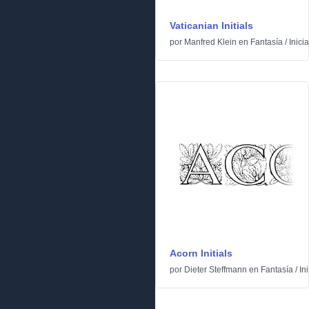
Vaticanian Initials
por
Manfred Klein
en
Fantasía
/
Inici
Acorn Initials
por
Dieter Steffmann
en
Fantasía
/
In