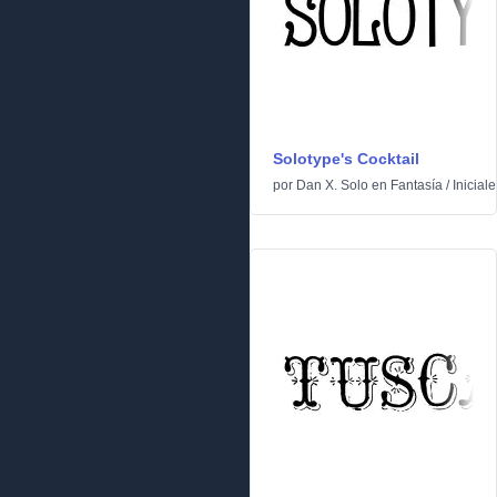
Solotype's Cocktail
por
Dan X. Solo
en
Fantasía
/
Iniciale