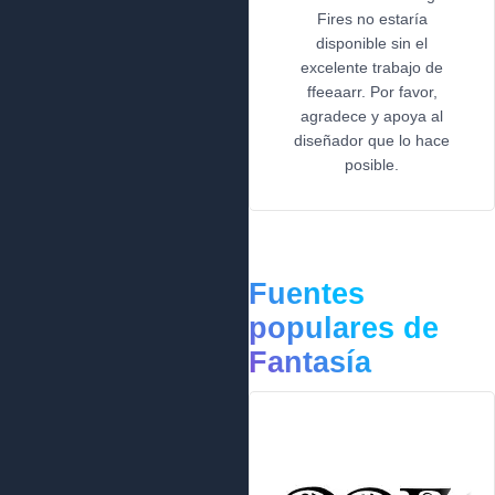
Fires no estaría
disponible sin el
excelente trabajo de
ffeeaarr. Por favor,
agradece y apoya al
diseñador que lo hace
posible.
Fuentes
populares de
Fantasía