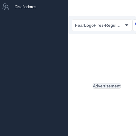
Diseñadores
FearLogoFires-Regular.ttf
Advertisement