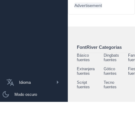
Advertisement
FontRiver Categorias
Básico
Dingbats
Fan
fuentes
fuentes
fue
Extranjera
Gótico
Fie
fuentes
fuentes
fue
Idioma
Script
Tecno
fuentes
fuentes
Modo oscuro