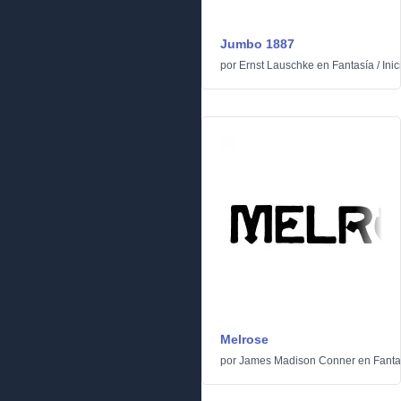
Jumbo 1887
por
Ernst Lauschke
en
Fantasía
/
Inic
Melrose
por
James Madison Conner
en
Fanta