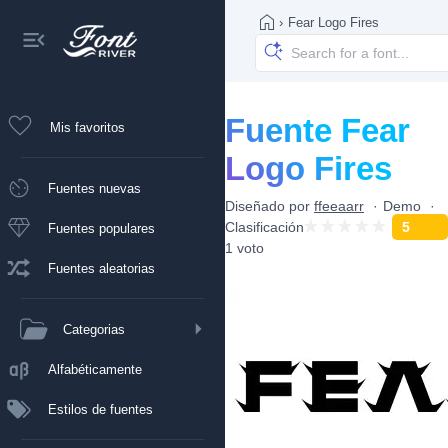
›
Fear Logo Fires
Fuente Fear
Mis favoritos
Logo Fires
Fuentes nuevas
Diseñado por
ffeeaarr
Demo
Clasificación
5
Fuentes populares
1 voto
Fuentes aleatorias
Categorias
Alfabéticamente
Estilos de fuentes