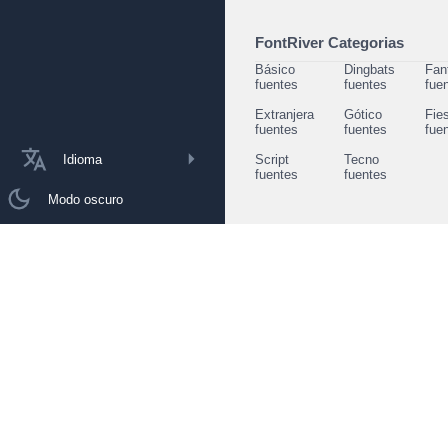
FontRiver Categorias
Básico
Dingbats
Fan
fuentes
fuentes
fue
Extranjera
Gótico
Fie
fuentes
fuentes
fue
Idioma
Script
Tecno
fuentes
fuentes
Modo oscuro