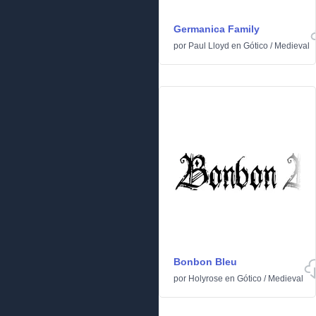
Germanica Family
por
Paul Lloyd
en
Gótico
/
Medieval
Bonbon Bleu
por
Holyrose
en
Gótico
/
Medieval