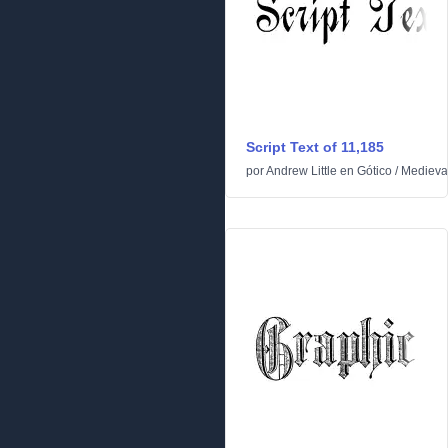
Script Text of 11,185
por
Andrew Little
en
Gótico
/
Medieva