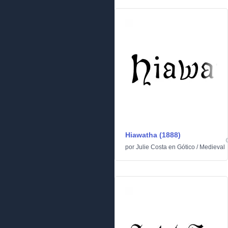
Hiawatha (1888)
por
Julie Costa
en
Gótico
/
Medieval