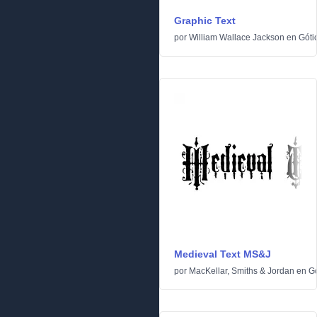
Graphic Text
por
William Wallace Jackson
en
Góti
Medieval Text MS&J
por
MacKellar, Smiths & Jordan
en
Gó