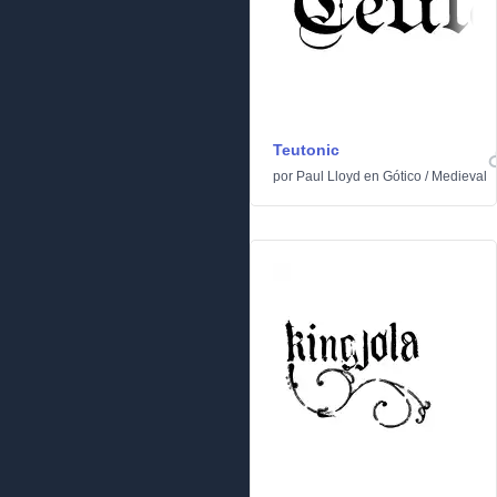
Teutonic
por
Paul Lloyd
en
Gótico
/
Medieval