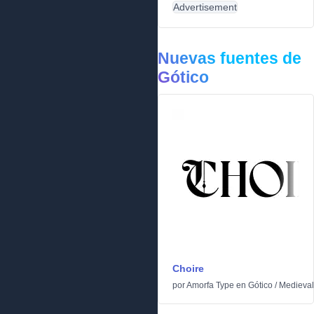
Advertisement
Nuevas fuentes de
Gótico
Choire
por
Amorfa Type
en
Gótico
/
Medieval