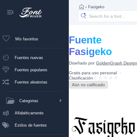
›
Fasigeko
Fuente
Mis favoritos
Fasigeko
Fuentes nuevas
Diseñado por
GoldenGraph Design
Fuentes populares
Gratis para uso personal
Clasificación
Fuentes aleatorias
Aún no calificado
Categorias
Alfabéticamente
Estilos de fuentes