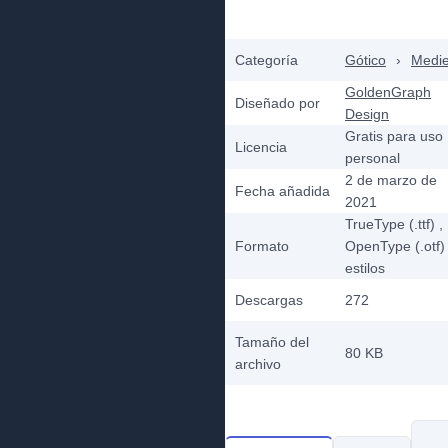
Categoría
Gótico
›
Medie
GoldenGraph
Diseñado por
Design
Gratis para uso
Licencia
personal
2 de marzo de
Fecha añadida
2021
TrueType (.ttf)
,
Formato
OpenType (.otf)
estilos
Descargas
272
Tamaño del
80 KB
archivo