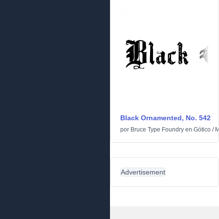
Black Ornamented, No. 542
por
Bruce Type Foundry
en
Gótico
/
M
Advertisement