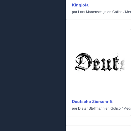
Kingjola
por
Lars Manenschijn
en
Gótico
/
Med
Deutsche Zierschrift
por
Dieter Steffmann
en
Gótico
/
Medi