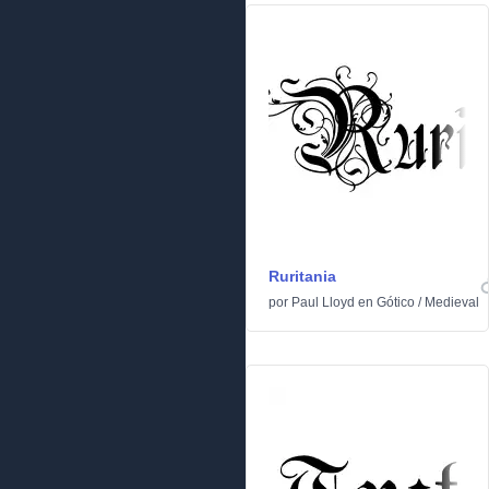
Ruritania
por
Paul Lloyd
en
Gótico
/
Medieval