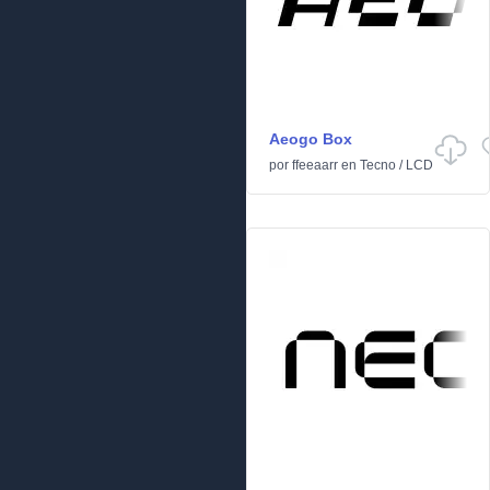
Aeogo Box
por
ffeeaarr
en
Tecno
/
LCD