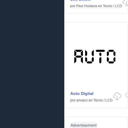
por
Paul Hustava
en
Tecno
/
LCD
Auto Digital
por
anxaco
en
Tecno
/
LCD
Advertisement