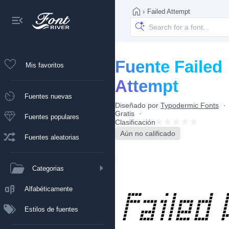
›
Failed Attempt
Fuente Failed
Mis favoritos
Attempt
Fuentes nuevas
Diseñado por
Typodermic Fonts
Gratis
Fuentes populares
Clasificación
Aún no calificado
Fuentes aleatorias
Categorias
Alfabéticamente
Estilos de fuentes