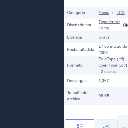
Categoría
Tecno
›
LCD
Typodermic
Diseñado por
Fonts
Licencia
Gratis
17 de marzo de
Fecha añadida
2006
TrueType (.ttf)
,
Formato
OpenType (.otf)
, 2
estilos
Descargas
1,367
Tamaño del
99 KB
archivo