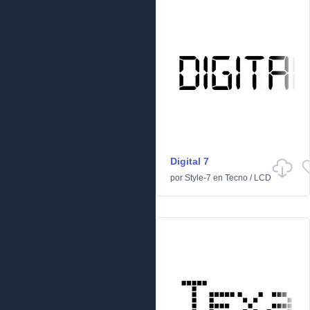
Digital 7
por
Style-7
en
Tecno
/
LCD