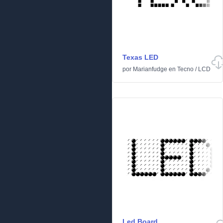
Texas LED
por
Marianfudge
en
Tecno
/
LCD
Led Board