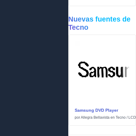
Nuevas fuentes de
Tecno
Samsung DVD Player
por
Allegra Bellavista
en
Tecno
/
LCD