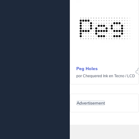
Peg Holes
por
Chequered Ink
en
Tecno
/
LCD
Advertisement