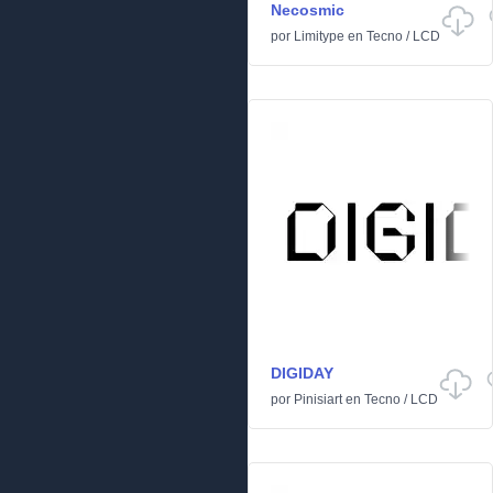
Necosmic
por
Limitype
en
Tecno
/
LCD
DIGIDAY
por
Pinisiart
en
Tecno
/
LCD