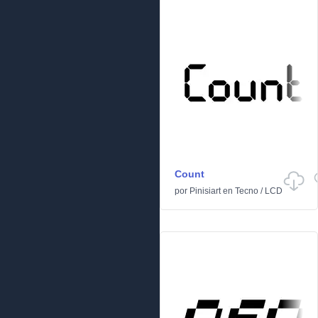
Count
por
Pinisiart
en
Tecno
/
LCD