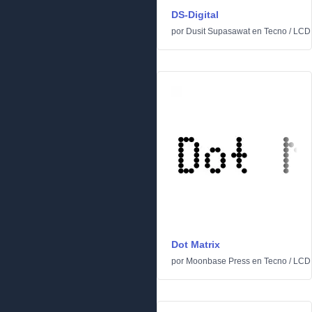
DS-Digital
por
Dusit Supasawat
en
Tecno
/
LCD
Dot Matrix
por
Moonbase Press
en
Tecno
/
LCD