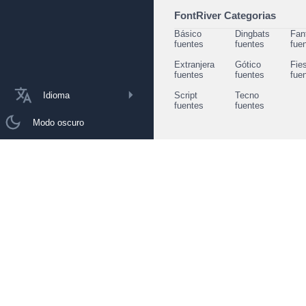
FontRiver Categorias
Básico
Dingbats
Fan
fuentes
fuentes
fue
Extranjera
Gótico
Fie
fuentes
fuentes
fue
Idioma
Script
Tecno
fuentes
fuentes
Modo oscuro