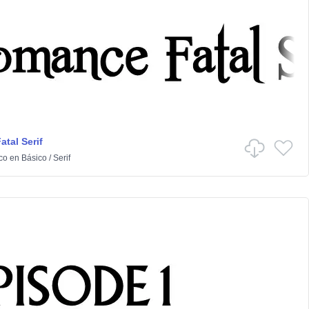
tal Serif
co
en
Básico
/
Serif