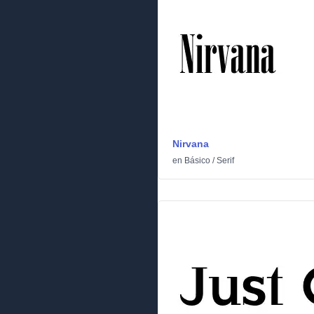
Nirvana
en
Básico
/
Serif