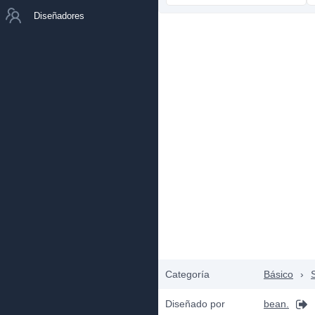
Diseñadores
Categoría
Básico
›
S
Diseñado por
bean.