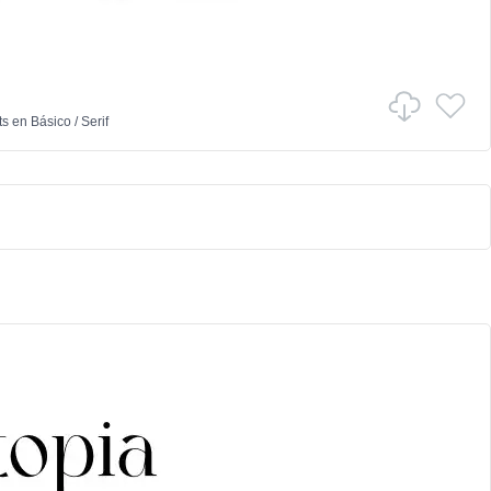
ts
en
Básico
/
Serif