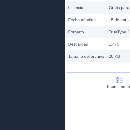
Licencia
Gratis para
Fecha añadida
15 de abril
Formato
TrueType (.
Descargas
1,475
Tamaño del archivo
28 KB
Especímene