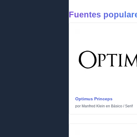
Fuentes popular
Optimus Princeps
por
Manfred Klein
en
Básico
/
Serif