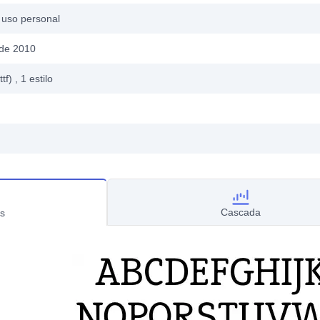
 uso personal
 de 2010
ttf)
, 1
estilo
Cascada
s