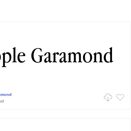
amond
rif