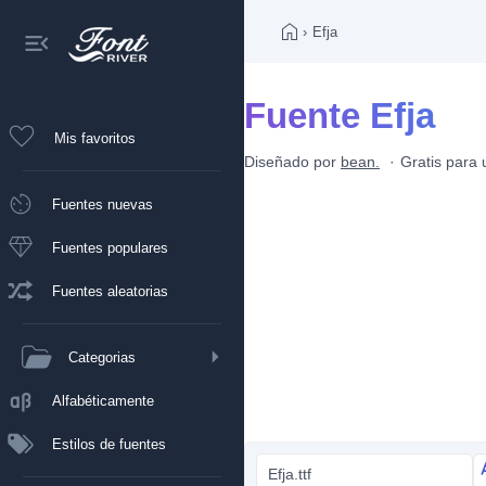
›
Efja
Fuente Efja
Mis favoritos
Diseñado por
bean.
Gratis para 
Fuentes nuevas
Fuentes populares
Fuentes aleatorias
Categorias
Alfabéticamente
Estilos de fuentes
Efja.ttf