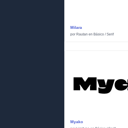
Milara
por
Rautan
en
Básico
/
Serif
Myako