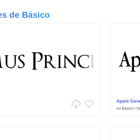
es de Básico
Apple Gar
en
Básico
/
Se