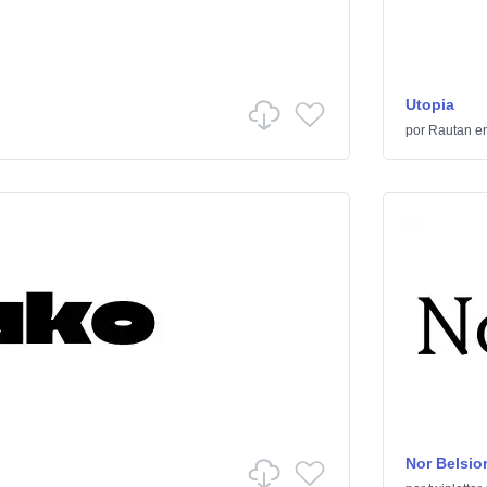
Utopia
por
Rautan
e
Nor Belsio