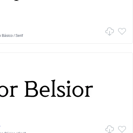
n
Básico
/
Serif
r