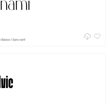
n
Básico
/
Sans serif