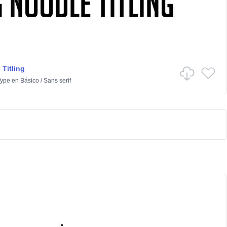
 Titling
Type
en
Básico
/
Sans serif