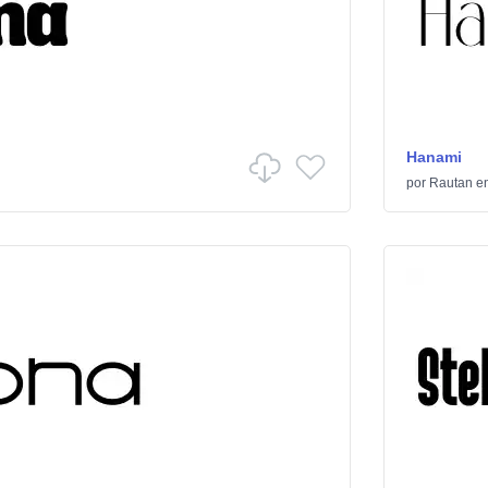
Hanami
por
Rautan
e