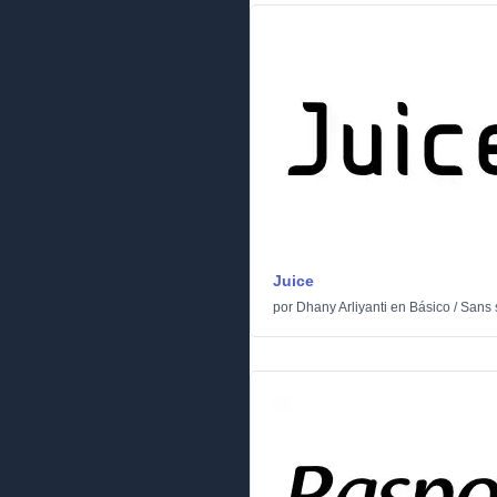
Juice
por
Dhany Arliyanti
en
Básico
/
Sans s