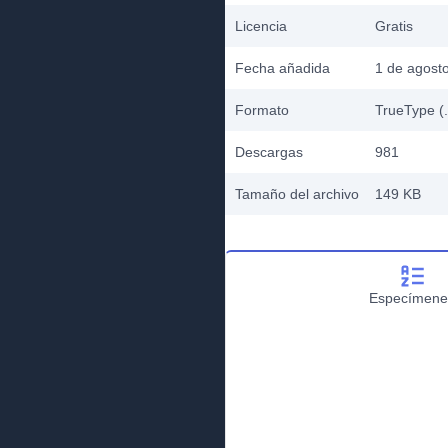
Licencia
Gratis
Fecha añadida
1 de agost
Formato
TrueType (.
Descargas
981
Tamaño del archivo
149 KB
Especímene