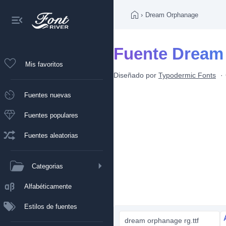
›
Dream Orphanage
Fuente Dream
Mis favoritos
Diseñado por
Typodermic Fonts
Fuentes nuevas
Fuentes populares
Fuentes aleatorias
Categorias
Alfabéticamente
Estilos de fuentes
dream orphanage rg.ttf