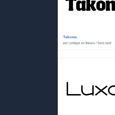
Takoma
por
Limitype
en
Básico
/
Sans serif