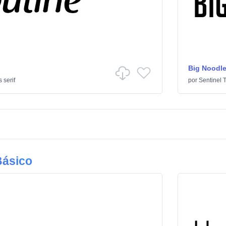
Big Noodle
 serif
por
Sentinel 
Básico