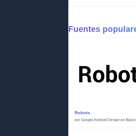
Fuentes popular
Roboto
por
Google Android Design
en
Básic