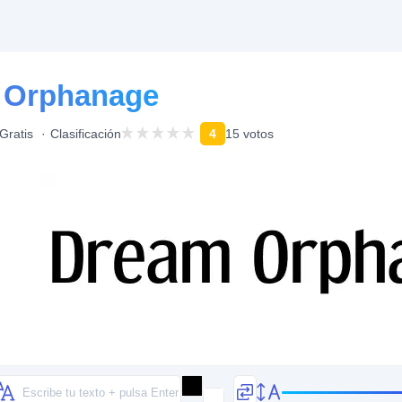
 Orphanage
Gratis
Clasificación
4
15 votos