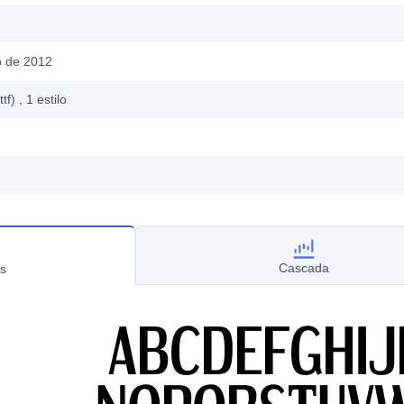
o de 2012
ttf)
, 1
estilo
Cascada
s