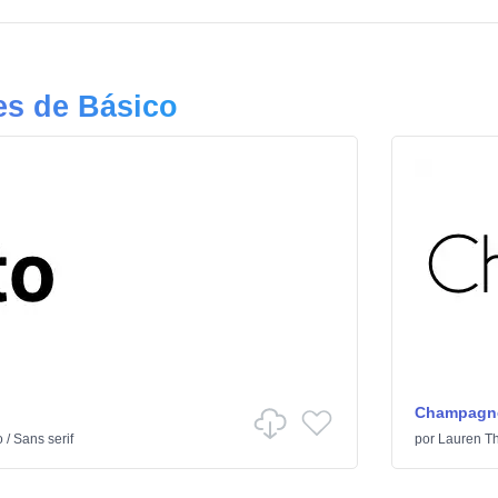
es de Básico
Champagne
o
/
Sans serif
por
Lauren T