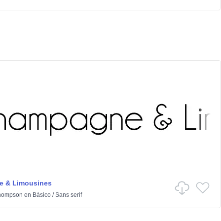
 & Limousines
hompson
en
Básico
/
Sans serif