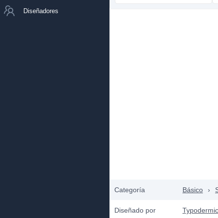
Diseñadores
Categoría
Básico
›
Diseñado por
Typodermic