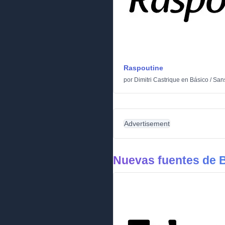
Raspoutine
por
Dimitri Castrique
en
Básico
/
Sans
Advertisement
Nuevas fuentes de 