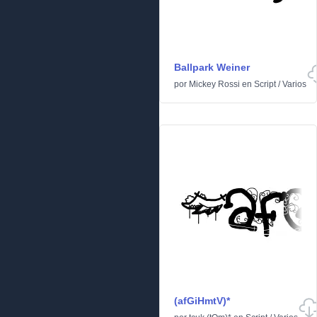
Ballpark Weiner
por
Mickey Rossi
en
Script
/
Varios
(afGiHmtV)*