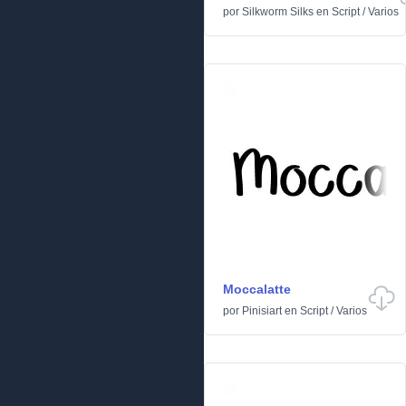
por
Silkworm Silks
en
Script
/
Varios
Moccalatte
por
Pinisiart
en
Script
/
Varios