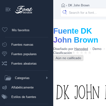
›
DK John Brown
Fuente DK
Mis favoritos
John Brown
Fuentes nuevas
Diseñado por
Hanoded
Demo
Clasificación
Fuentes populares
Aún no calificado
Fuentes aleatorias
Categorias
Alfabéticamente
Estilos de fuentes