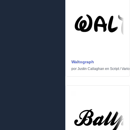
Waltograph
por
Justin Callaghan
en
Script
/
Vario