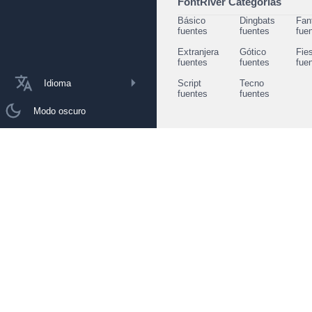
FontRiver Categorias
Básico
Dingbats
Fan
fuentes
fuentes
fue
Extranjera
Gótico
Fie
fuentes
fuentes
fue
Idioma
Script
Tecno
fuentes
fuentes
Modo oscuro