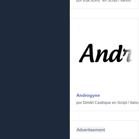
por
tcuk (tOm)*
en
Script
/
Varios
Androgyne
por
Dimitri Castrique
en
Script
/
Vario
Advertisement