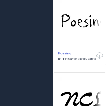
Poesing
por
Pinisiart
en
Script
/
Varios