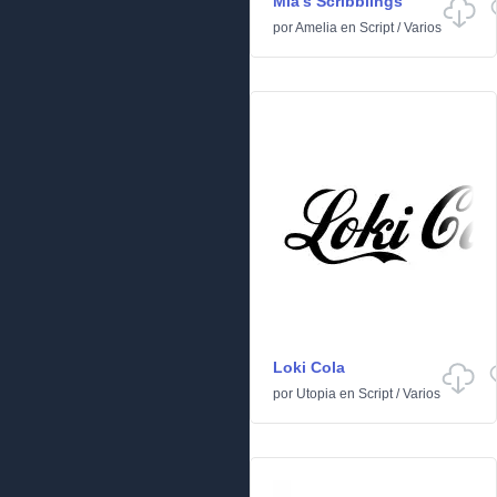
Mia's Scribblings
por
Amelia
en
Script
/
Varios
Loki Cola
por
Utopia
en
Script
/
Varios