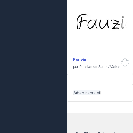
Fauzia
por
Pinisiart
en
Script
/
Varios
Advertisement