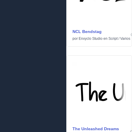
NCL Bendstag
por
Enxyclo Studio
en
Script
/
Varios
The Unleashed Dreams