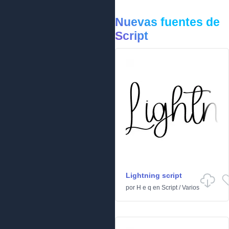
Nuevas fuentes de
Script
Lightning script
por
H e q
en
Script
/
Varios