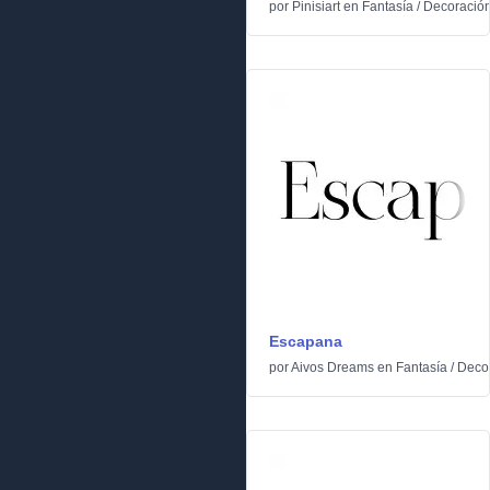
por
Pinisiart
en
Fantasía
/
Decoració
Escapana
por
Aivos Dreams
en
Fantasía
/
Deco