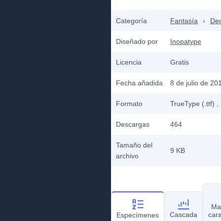
Categoría
Fantasía
›
Dec
Diseñado por
Inopatype
Licencia
Gratis
Fecha añadida
8 de julio de 20
Formato
TrueType (.ttf)
,
Descargas
464
Tamaño del
9 KB
archivo
Ma
Cascada
car
Especímenes