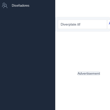
Diseñadores
Diverplate.ttf
Advertisement