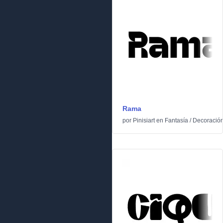
Rama
por
Pinisiart
en
Fantasía
/
Decoració