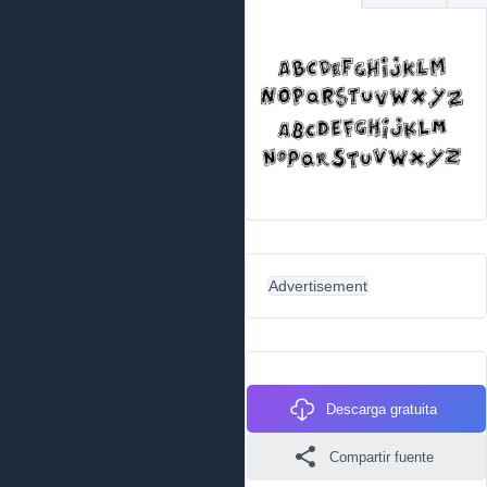
Advertisement
Descarga gratuita
Compartir fuente