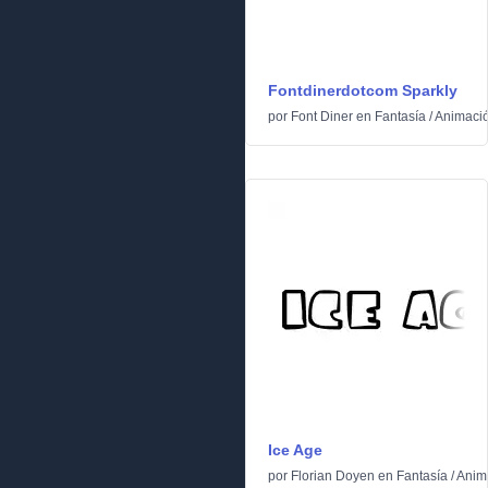
Fontdinerdotcom Sparkly
por
Font Diner
en
Fantasía
/
Animaci
Ice Age
por
Florian Doyen
en
Fantasía
/
Anim