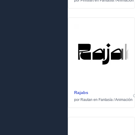
por
Pinisiart
en
Fantasía
/
Animación
Rajabs
por
Rautan
en
Fantasía
/
Animación