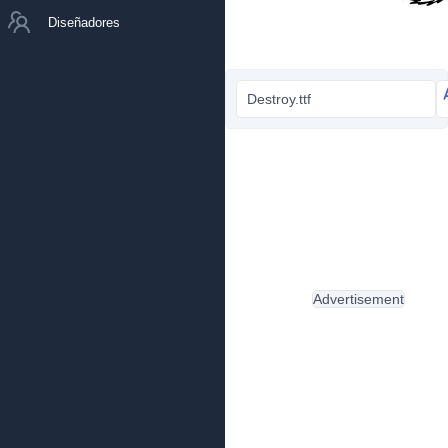
Diseñadores
Destroy.ttf
Advertisement