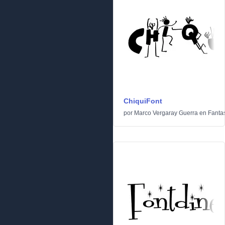
ChiquiFont
por
Marco Vergaray Guerra
en
Fanta