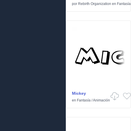
por
Rebirth Organization
en
Fantasía
Mickey
en
Fantasía
/
Animación