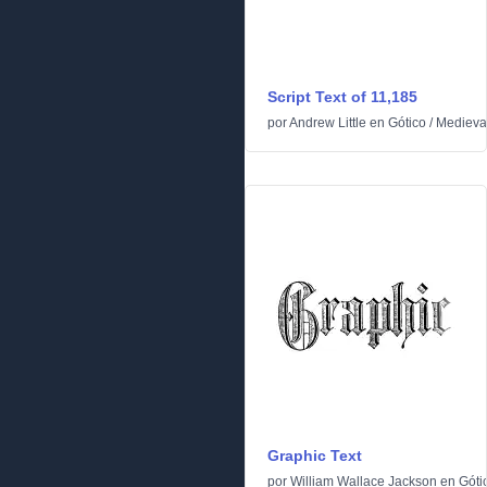
Script Text of 11,185
por
Andrew Little
en
Gótico
/
Medieva
Graphic Text
por
William Wallace Jackson
en
Góti