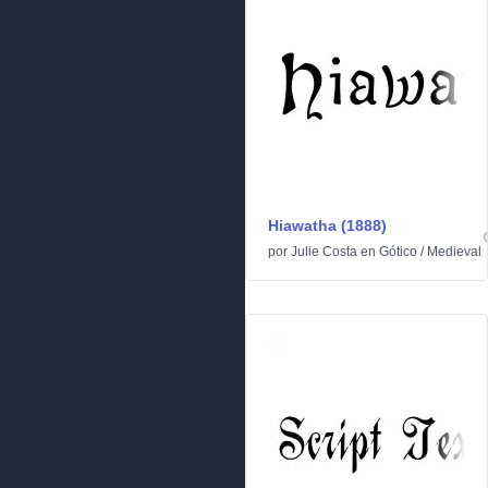
Hiawatha (1888)
por
Julie Costa
en
Gótico
/
Medieval