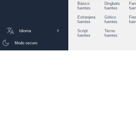
Básico
Dingbats
Fan
fuentes
fuentes
fue
Extranjera
Gótico
Fie
fuentes
fuentes
fue
Idioma
Script
Tecno
fuentes
fuentes
Modo oscuro