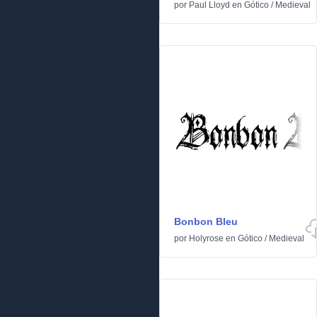
por
Paul Lloyd
en
Gótico
/
Medieval
Bonbon Bleu
por
Holyrose
en
Gótico
/
Medieval