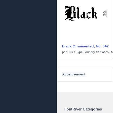
Black Ornamented, No. 542
por
Bruce Type Foundry
en
Gótico
/
M
Advertisement
FontRiver Categorias