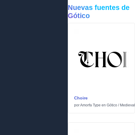
Nuevas fuentes de
Gótico
Choire
por
Amorfa Type
en
Gótico
/
Medieval