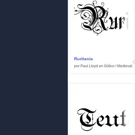
Ruritania
por
Paul Lloyd
en
Gótico
/
Medieval