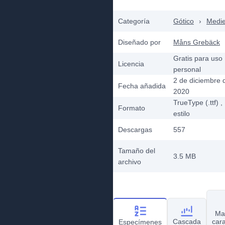
Categoría
Gótico
›
Medie
Diseñado por
Måns Grebäck
Gratis para uso
Licencia
personal
2 de diciembre 
Fecha añadida
2020
TrueType (.ttf)
,
Formato
estilo
Descargas
557
Tamaño del
3.5 MB
archivo
Ma
Cascada
car
Especímenes