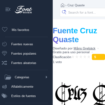
›
Cruz Quaste
Fuente Cruz
Mis favoritos
Quaste
Fuentes nuevas
Diseñado por
Måns Grebäck
Gratis para uso personal
Fuentes populares
Clasificación
5
1 voto
Fuentes aleatorias
Categorias
Alfabéticamente
Estilos de fuentes