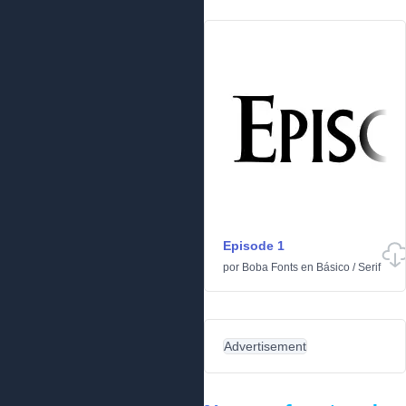
Episode 1
por
Boba Fonts
en
Básico
/
Serif
Advertisement