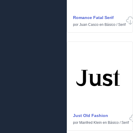
Romance Fatal Serif
por
Juan Casco
en
Básico
/
Serif
Just Old Fashion
por
Manfred Klein
en
Básico
/
Serif