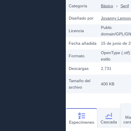
Categoría
Básico
›
Serif
Diseñado por
Jovanny Lemon
Public
Licencia
domain/GPL/G
Fecha añadida
15 de junio de 
OpenType (.otf)
Formato
estilo
Descargas
2,731
Tamaño del
400 KB
archivo
Ma
Cascada
car
Especímenes