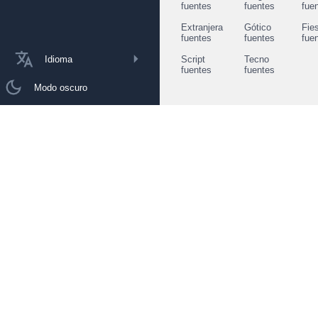
fuentes
fuentes
fue
Extranjera
Gótico
Fie
fuentes
fuentes
fue
Idioma
Script
Tecno
fuentes
fuentes
Modo oscuro