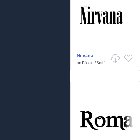
Nirvana
en
Básico
/
Serif