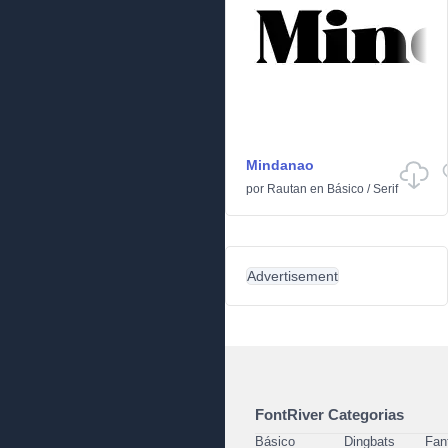
Mindanao
por
Rautan
en
Básico
/
Serif
Advertisement
FontRiver Categorias
Básico
Dingbats
Fan