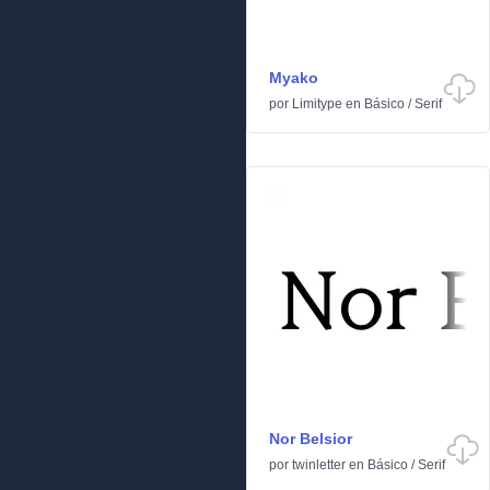
Myako
por
Limitype
en
Básico
/
Serif
Nor Belsior
por
twinletter
en
Básico
/
Serif