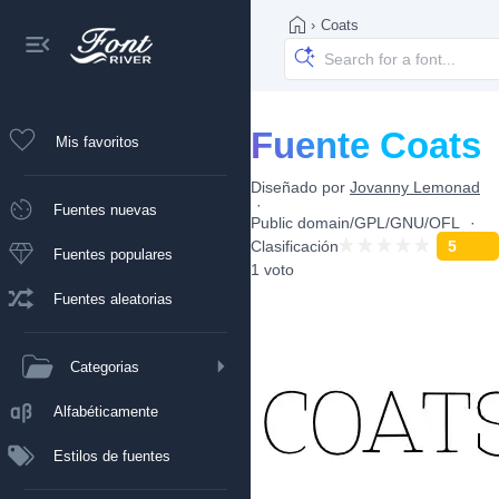
›
Coats
Fuente Coats
Mis favoritos
Diseñado por
Jovanny Lemonad
Fuentes nuevas
Public domain/GPL/GNU/OFL
Clasificación
5
Fuentes populares
1 voto
Fuentes aleatorias
Categorias
Alfabéticamente
Estilos de fuentes