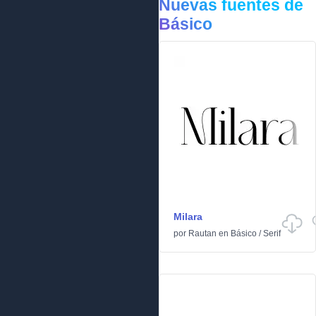
Nuevas fuentes de
Básico
Milara
por
Rautan
en
Básico
/
Serif