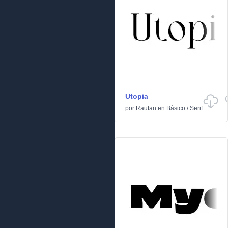
Utopia
por
Rautan
en
Básico
/
Serif