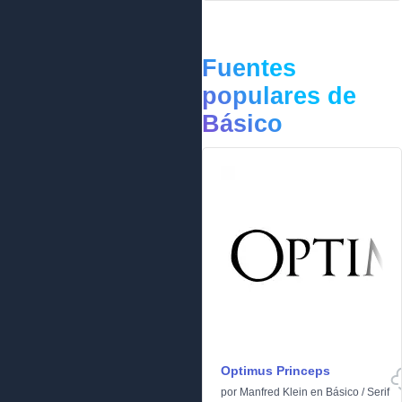
Fuentes
populares de
Básico
Optimus Princeps
por
Manfred Klein
en
Básico
/
Serif