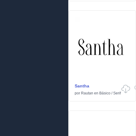
Santha
por
Rautan
en
Básico
/
Serif