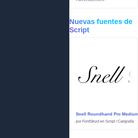
Nuevas fuentes de
Script
Snell Roundhand Pro Mediu
por
FontStruct
en
Script
/
Caligrafía