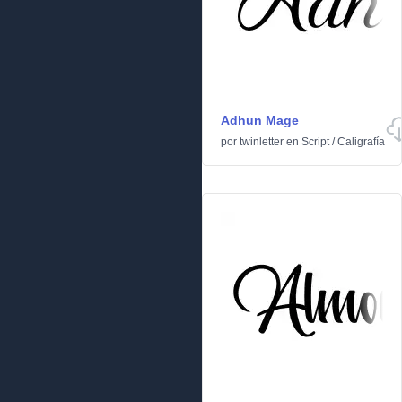
Adhun Mage
por
twinletter
en
Script
/
Caligrafía