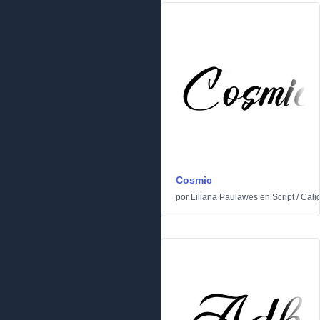
Cosmic
por
Liliana Paulawes
en
Script
/
Calig