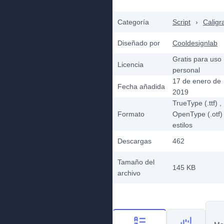
Categoría
Script
›
Caligr
Diseñado por
Cooldesignlab
Gratis para uso
Licencia
personal
17 de enero de
Fecha añadida
2019
TrueType (.ttf)
,
Formato
OpenType (.otf)
estilos
Descargas
462
Tamaño del
145 KB
archivo