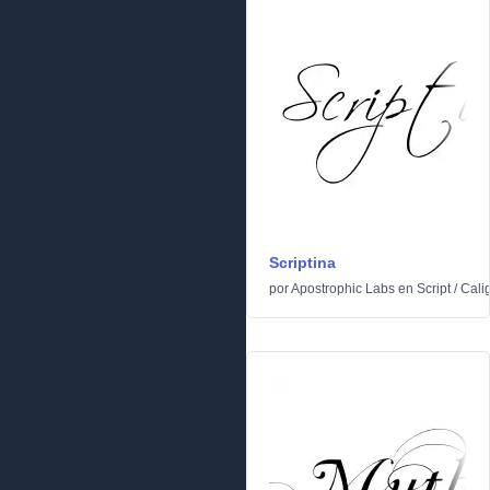
Scriptina
por
Apostrophic Labs
en
Script
/
Calig