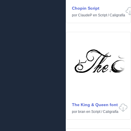
Chopin Script
por
ClaudeP
en
Script
/
Caligrafía
The King & Queen font
por
bran
en
Script
/
Caligrafía