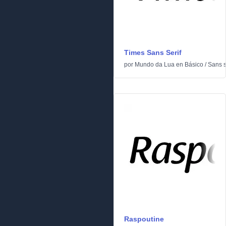
Times Sans Serif
por
Mundo da Lua
en
Básico
/
Sans s
Raspoutine