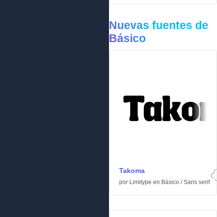
Nuevas fuentes de
Básico
Takoma
por
Limitype
en
Básico
/
Sans serif