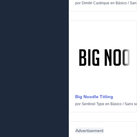
por
Dimitri Castrique
en
Básico
/
Sans
Big Noodle Titling
por
Sentinel Type
en
Básico
/
Sans se
Advertisement