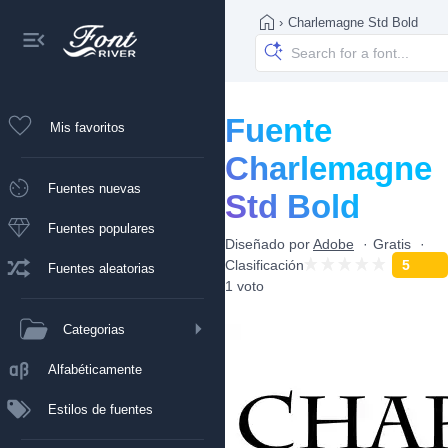
›
Charlemagne Std Bold
Fuente
Mis favoritos
Charlemagne
Fuentes nuevas
Std Bold
Fuentes populares
Diseñado por
Adobe
Gratis
Clasificación
5
Fuentes aleatorias
1 voto
Categorias
Alfabéticamente
Estilos de fuentes