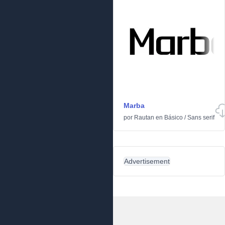
Marba
por
Rautan
en
Básico
/
Sans serif
Advertisement