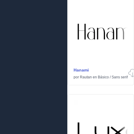
Hanami
por
Rautan
en
Básico
/
Sans serif