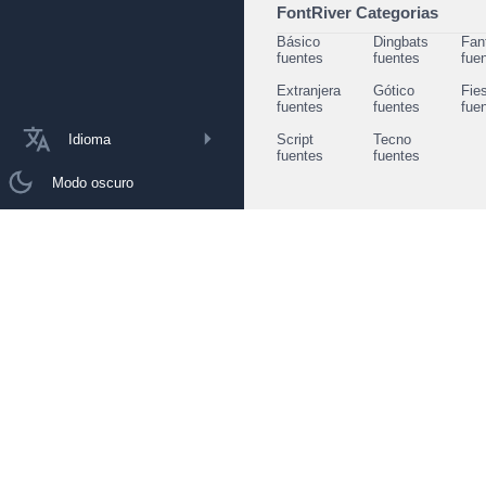
FontRiver Categorias
Básico
Dingbats
Fan
fuentes
fuentes
fue
Extranjera
Gótico
Fie
fuentes
fuentes
fue
Idioma
Script
Tecno
fuentes
fuentes
Modo oscuro