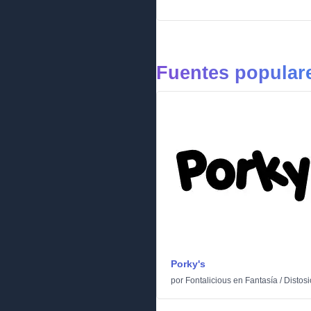
Fuentes populare
Porky's
por
Fontalicious
en
Fantasía
/
Distos