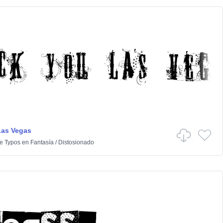
Las Vegas
e Typos
en
Fantasía
/
Distosionado