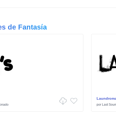
s de Fantasía
Laundroma
ionado
por
Last Soun