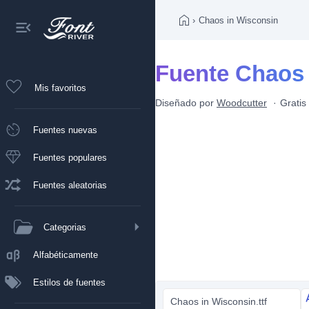
›
Chaos in Wisconsin
Fuente Chaos 
Mis favoritos
Diseñado por
Woodcutter
Gratis
Fuentes nuevas
Fuentes populares
Fuentes aleatorias
Categorias
Alfabéticamente
Estilos de fuentes
Chaos in Wisconsin.ttf