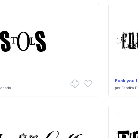
Fuck you 
ionado
por
Fabrika D