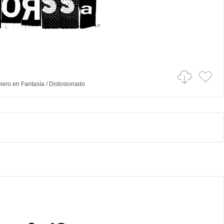
hero
en
Fantasía
/
Distosionado