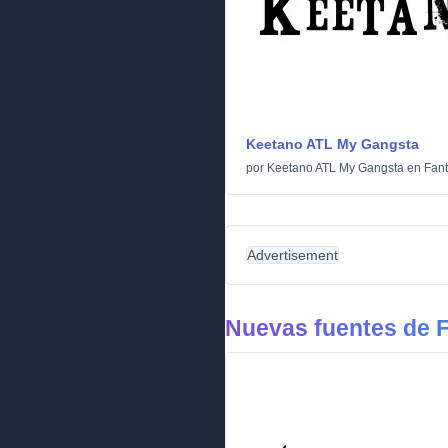
Keetano ATL My Gangsta
por
Keetano ATL My Gangsta
en
Fant
Advertisement
Nuevas fuentes de F