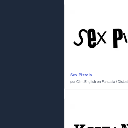
Sex Pistols
por
Clint English
en
Fantasía
/
Distos