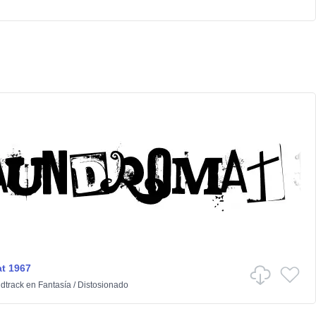
t 1967
dtrack
en
Fantasía
/
Distosionado