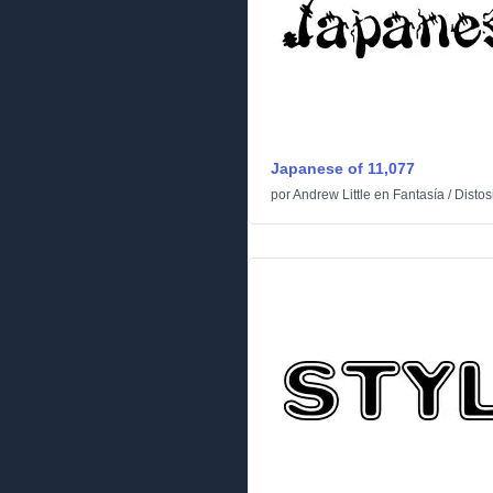
Japanese of 11,077
por
Andrew Little
en
Fantasía
/
Disto