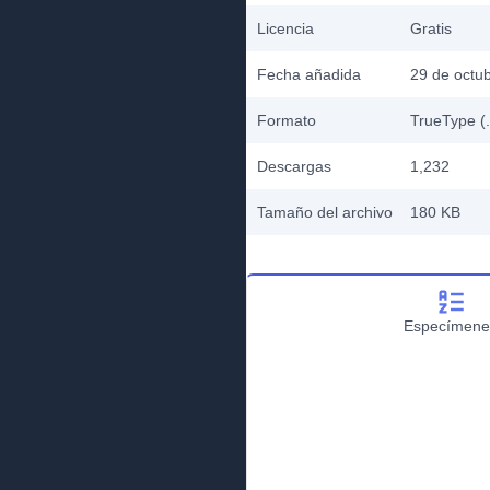
Licencia
Gratis
Fecha añadida
29 de octu
Formato
TrueType (.
Descargas
1,232
Tamaño del archivo
180 KB
Especímene