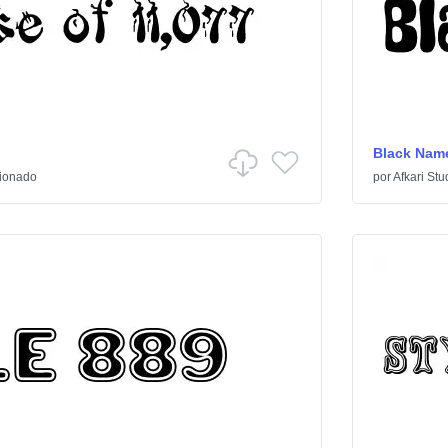
Black Nam
sionado
por
Afkari Stu