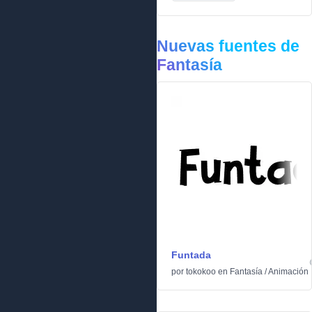
Nuevas fuentes de
Fantasía
Funtada
por
tokokoo
en
Fantasía
/
Animación