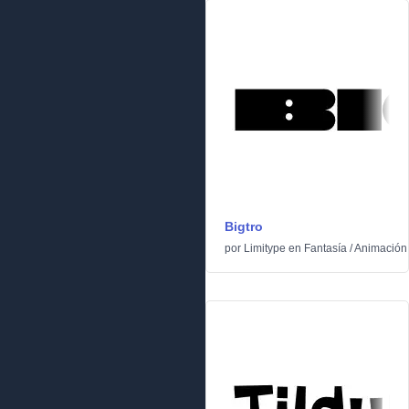
Bigtro
por
Limitype
en
Fantasía
/
Animación