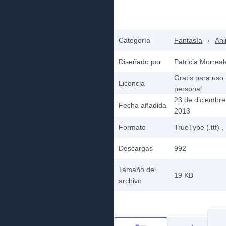
Categoría
Fantasía
›
Ani
Diseñado por
Patricia Morreal
Gratis para uso
Licencia
personal
23 de diciembre
Fecha añadida
2013
Formato
TrueType (.ttf)
,
Descargas
992
Tamaño del
19 KB
archivo