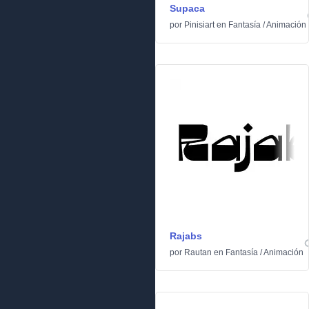
Supaca
por
Pinisiart
en
Fantasía
/
Animación
Rajabs
por
Rautan
en
Fantasía
/
Animación