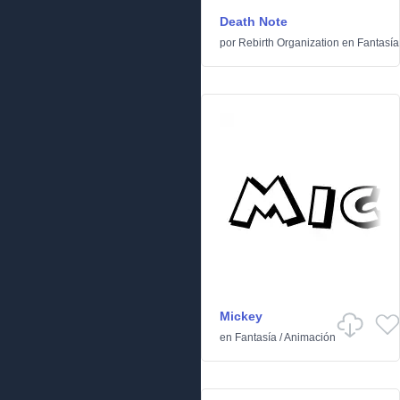
Death Note
por
Rebirth Organization
en
Fantasía
Mickey
en
Fantasía
/
Animación