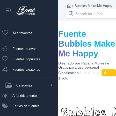
›
Bubbles Make Me Happy
Fuente
Mis favoritos
Bubbles Make
Fuentes nuevas
Me Happy
Fuentes populares
Diseñado por
Patricia Morreale
Gratis para uso personal
Fuentes aleatorias
Clasificación
4
1 voto
Categorias
Alfabéticamente
Estilos de fuentes