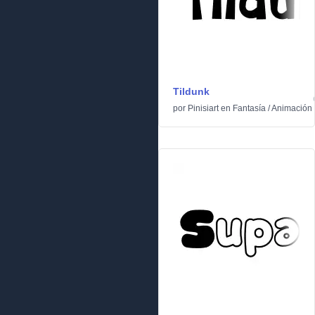
Tildunk
por
Pinisiart
en
Fantasía
/
Animación