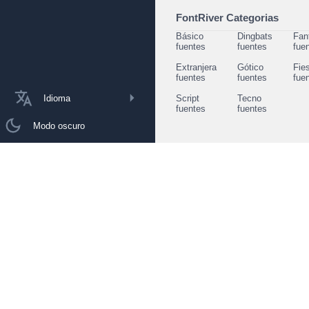
FontRiver Categorias
Básico
Dingbats
Fan
fuentes
fuentes
fue
Extranjera
Gótico
Fie
fuentes
fuentes
fue
Idioma
Script
Tecno
fuentes
fuentes
Modo oscuro