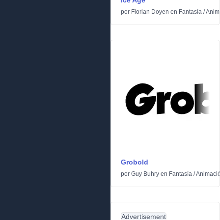
Ice Age
por
Florian Doyen
en
Fantasía
/
Anim
Grobold
por
Guy Buhry
en
Fantasía
/
Animaci
Advertisement