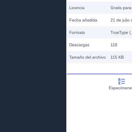
Licencia
Gratis para
Fecha añadida
21 de julio
Formato
TrueType (.
Descargas
118
Tamaño del archivo
115 KB
Especímene