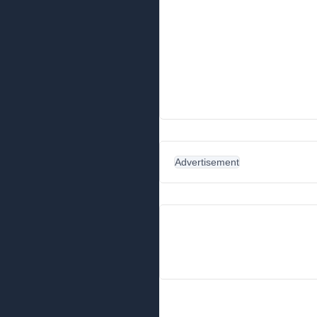
Advertisement