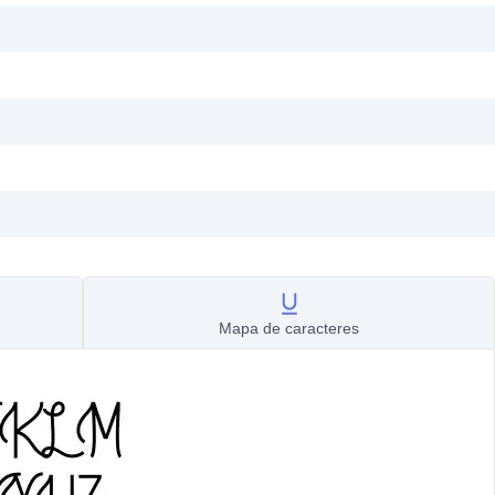
Mapa de caracteres