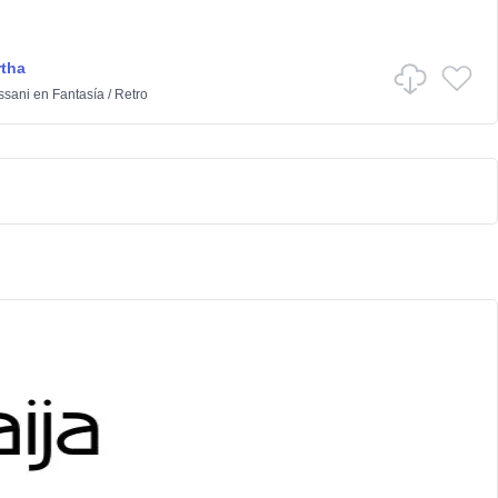
rtha
ssani
en
Fantasía
/
Retro