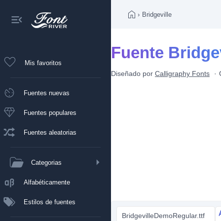
›
Bridgeville
Fuente Bridgev
Mis favoritos
Diseñado por
Calligraphy Fonts
Fuentes nuevas
Fuentes populares
Fuentes aleatorias
Categorias
Alfabéticamente
Estilos de fuentes
BridgevilleDemoRegular.ttf