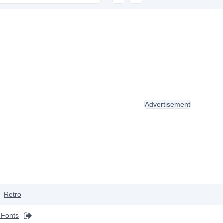
Advertisement
Retro
 Fonts