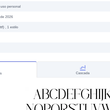
 uso personal
 de 2026
ttf)
, 1
estilo
Cascada
s