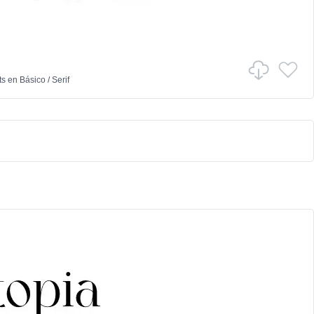
ts
en
Básico
/
Serif