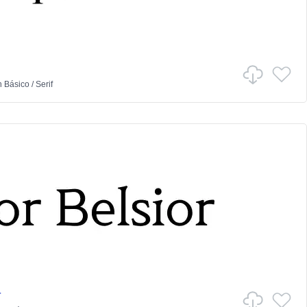
n
Básico
/
Serif
r