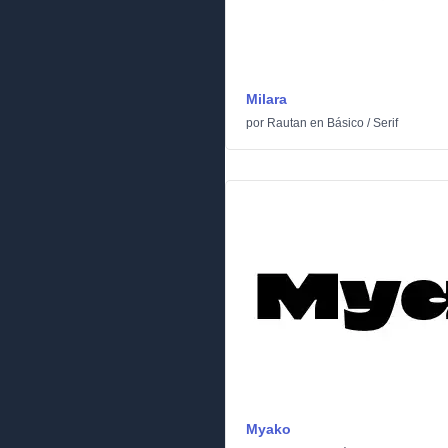
Milara
por
Rautan
en
Básico
/
Serif
Myako