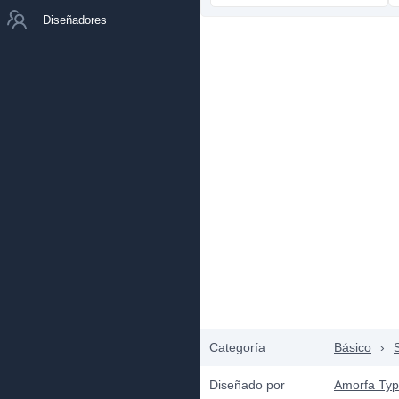
Diseñadores
Categoría
Básico
›
S
Diseñado por
Amorfa Ty