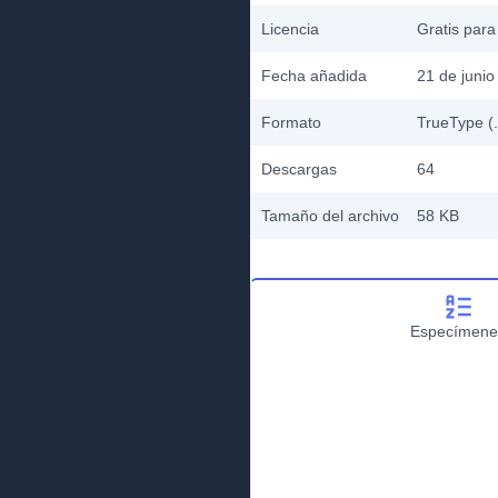
Licencia
Gratis para
Fecha añadida
21 de junio
Formato
TrueType (.
Descargas
64
Tamaño del archivo
58 KB
Especímene