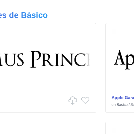
es de Básico
Apple Gar
en
Básico
/
Se