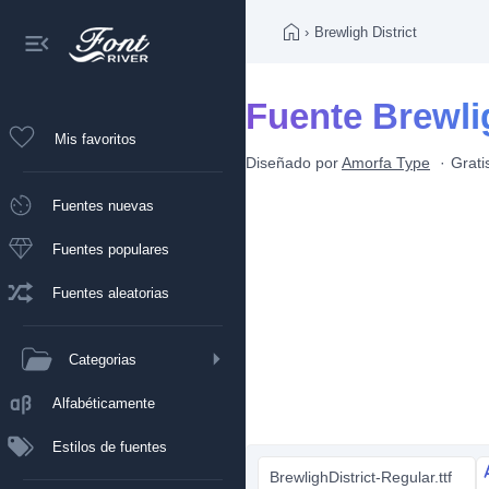
›
Brewligh District
Fuente Brewlig
Mis favoritos
Diseñado por
Amorfa Type
Grati
Fuentes nuevas
Fuentes populares
Fuentes aleatorias
Categorias
Alfabéticamente
Estilos de fuentes
BrewlighDistrict-Regular.ttf