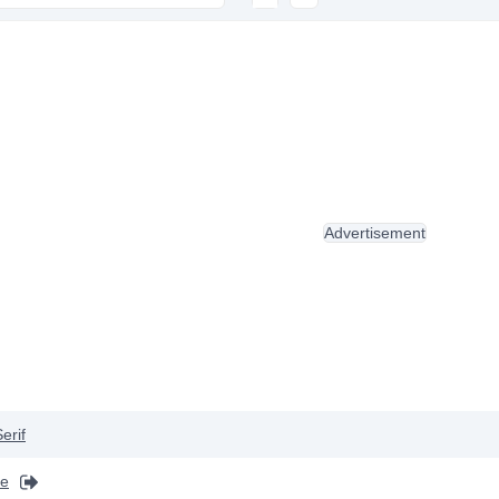
Advertisement
erif
pe