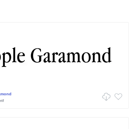
amond
rif