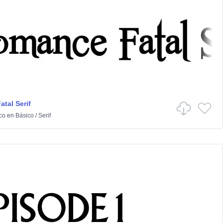
tal Serif
co
en
Básico
/
Serif