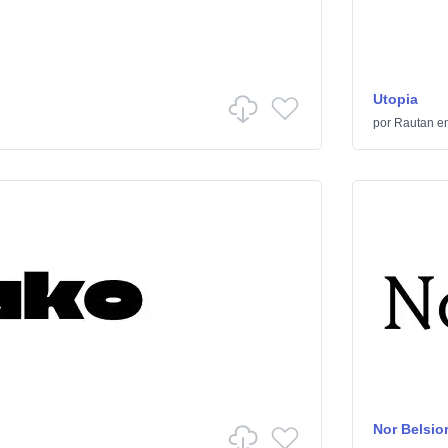
Utopia
por
Rautan
e
Nor Belsio