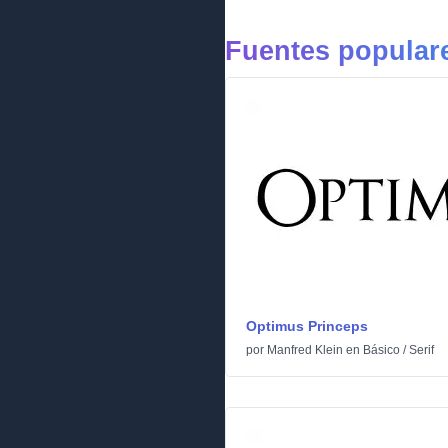
Fuentes popular
Optimus Princeps
por
Manfred Klein
en
Básico
/
Serif