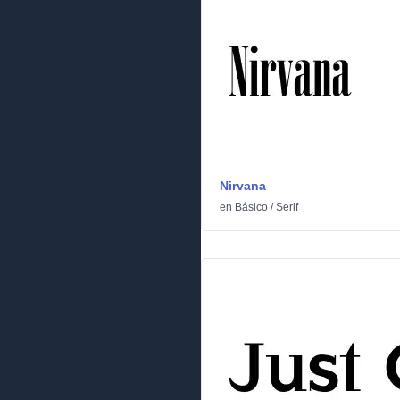
Nirvana
en
Básico
/
Serif