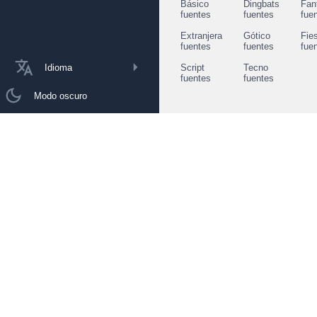
Básico
Dingbats
Fan
fuentes
fuentes
fue
Extranjera
Gótico
Fie
fuentes
fuentes
fue
Idioma
Script
Tecno
fuentes
fuentes
Modo oscuro