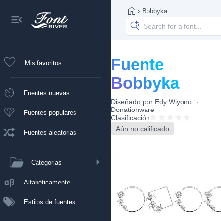
›
Bobbyka
Fuente
Mis favoritos
Bobbyka
Fuentes nuevas
Diseñado por
Edy Wiyono
Donationware
Fuentes populares
Clasificación
Aún no calificado
Fuentes aleatorias
Categorias
Alfabéticamente
Estilos de fuentes