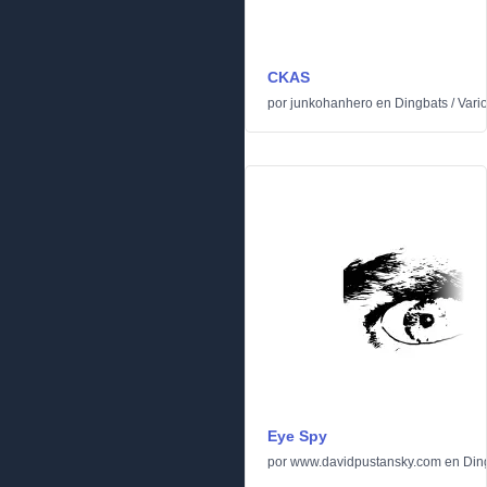
CKAS
por
junkohanhero
en
Dingbats
/
Vari
Eye Spy
por
www.davidpustansky.com
en
Din