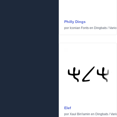
Philly Dings
por
Iconian Fonts
en
Dingbats
/
Vario
Elef
por
Xaul Bin'iamin
en
Dingbats
/
Vari