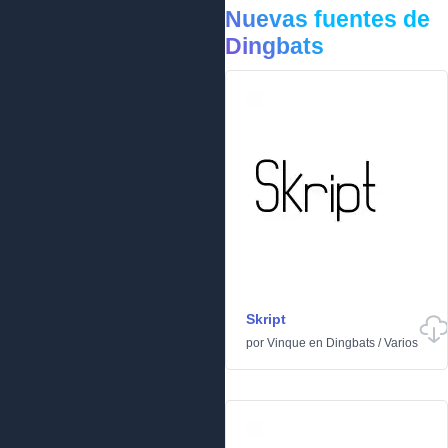
Nuevas fuentes de
Dingbats
Skript
por
Vinque
en
Dingbats
/
Varios