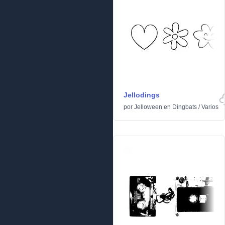
Jellodings
por
Jelloween
en
Dingbats
/
Varios