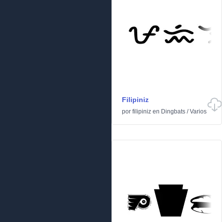
Filipiniz
por
filipiniz
en
Dingbats
/
Varios