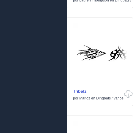
por
Lauren Thompson
en
Dingbats
/
Tribalz
por
Marioz
en
Dingbats
/
Varios