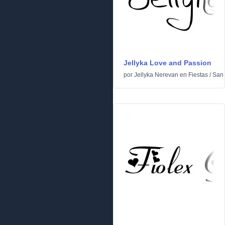
Jellyka Love and Passion
por
Jellyka Nerevan
en
Fiestas
/
San 