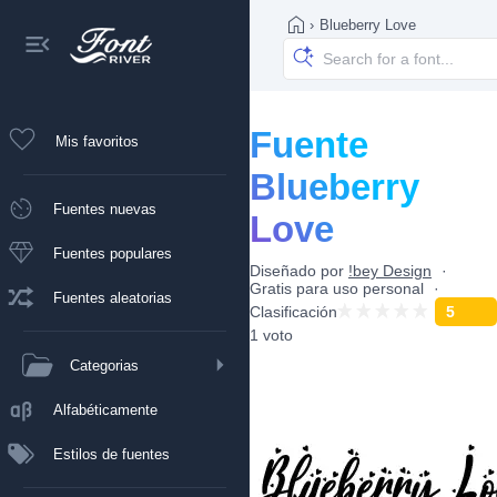
›
Blueberry Love
Fuente
Mis favoritos
Blueberry
Fuentes nuevas
Love
Fuentes populares
Diseñado por
!bey Design
Gratis para uso personal
Fuentes aleatorias
Clasificación
5
1 voto
Categorias
Alfabéticamente
Estilos de fuentes