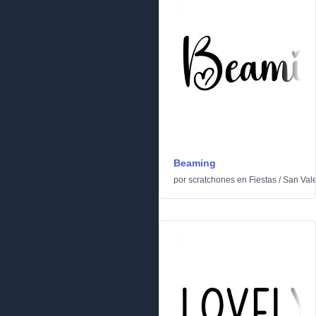
Beaming
por
scratchones
en
Fiestas
/
San Vale