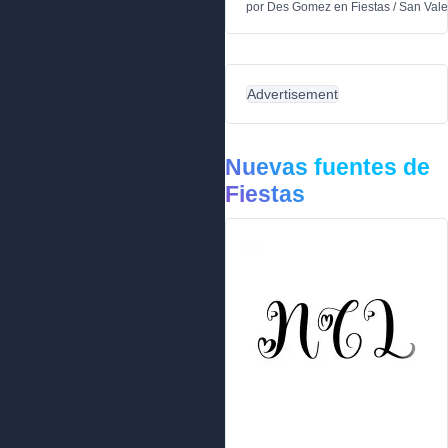
por
Des Gomez
en
Fiestas
/
San Vale
Advertisement
Nuevas fuentes de
Fiestas