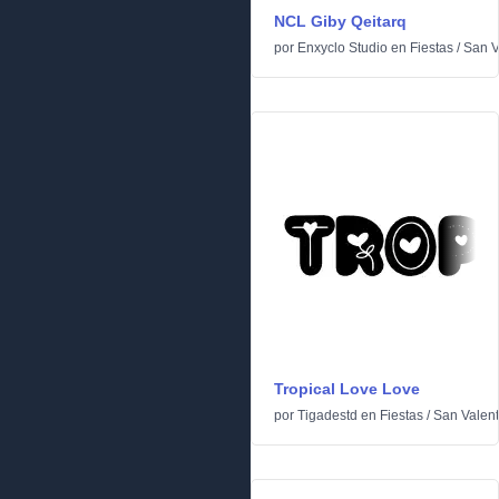
NCL Giby Qeitarq
por
Enxyclo Studio
en
Fiestas
/
San V
Tropical Love Love
por
Tigadestd
en
Fiestas
/
San Valent