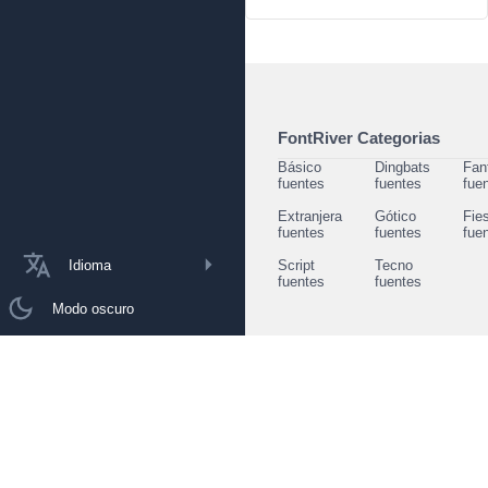
FontRiver Categorias
Básico
Dingbats
Fan
fuentes
fuentes
fue
Extranjera
Gótico
Fie
fuentes
fuentes
fue
Idioma
Script
Tecno
fuentes
fuentes
Modo oscuro