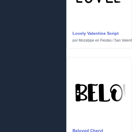
Lovely Valentine Script
por
Mozatype
en
Fiestas
/
San Valent
Beloved Cheryl