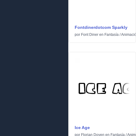
Fontdinerdotcom Sparkly
por
Font Diner
en
Fantasía
/
Animaci
Ice Age
por
Florian Doyen
en
Fantasía
/
Anim