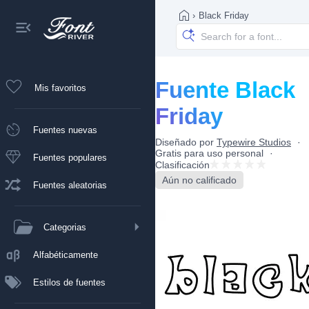
›
Black Friday
Fuente Black
Mis favoritos
Friday
Fuentes nuevas
Diseñado por
Typewire Studios
Gratis para uso personal
Fuentes populares
Clasificación
Aún no calificado
Fuentes aleatorias
Categorias
Alfabéticamente
Estilos de fuentes