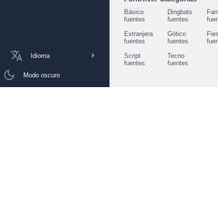
Básico
Dingbats
Fan
fuentes
fuentes
fue
Extranjera
Gótico
Fie
fuentes
fuentes
fue
Idioma
Script
Tecno
fuentes
fuentes
Modo oscuro