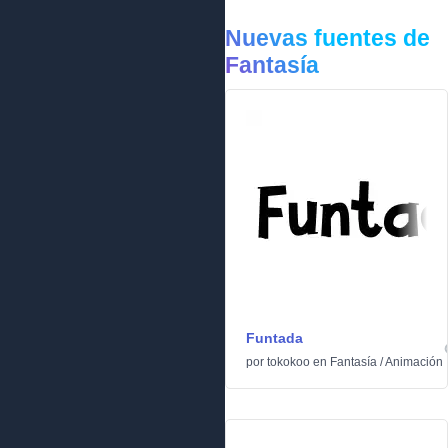
Nuevas fuentes de
Fantasía
Funtada
por
tokokoo
en
Fantasía
/
Animación