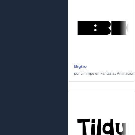
Bigtro
por
Limitype
en
Fantasía
/
Animación