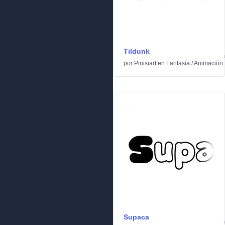
Tildunk
por
Pinisiart
en
Fantasía
/
Animación
Supaca