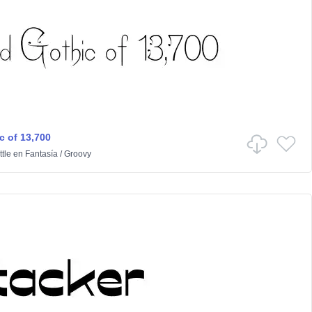
c of 13,700
tle
en
Fantasía
/
Groovy