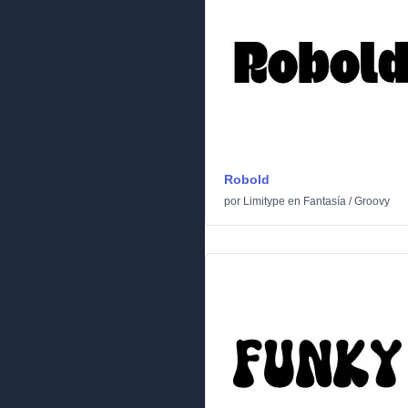
Robold
por
Limitype
en
Fantasía
/
Groovy