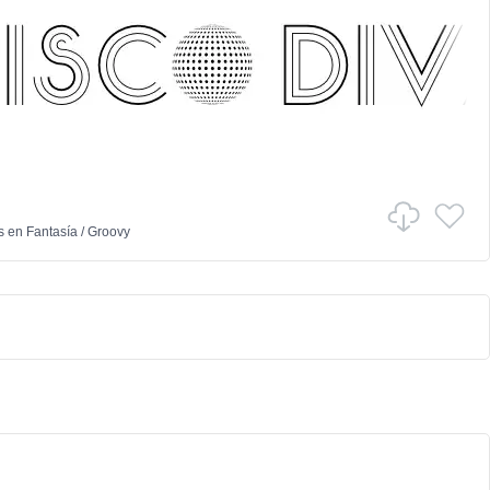
s
en
Fantasía
/
Groovy