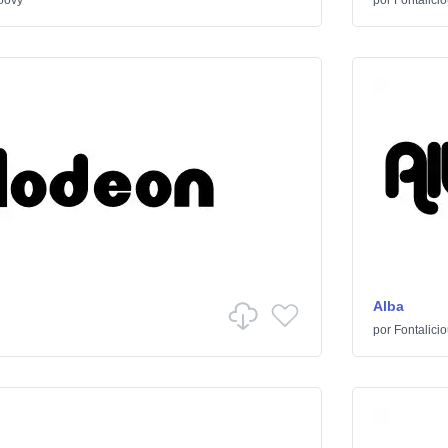
oovy
por
Fontalici
Alba
por
Fontalici