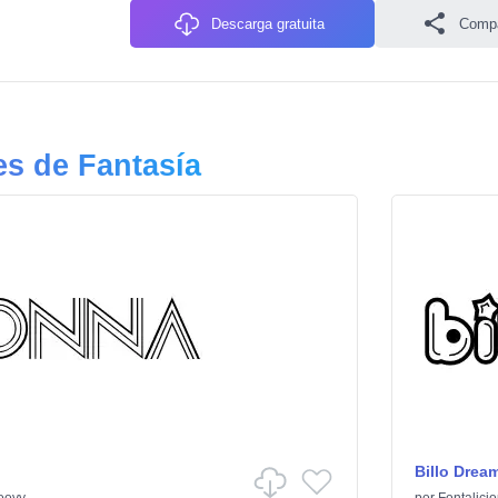
Descarga gratuita
Compa
s de Fantasía
Billo Drea