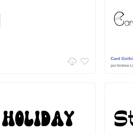
Card Gothi
por
Andrew Lit