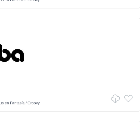
ous
en
Fantasía
/
Groovy
ous
en
Fantasía
/
Groovy