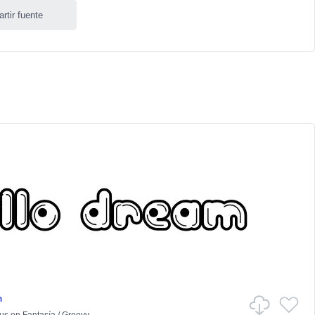
rtir fuente
m