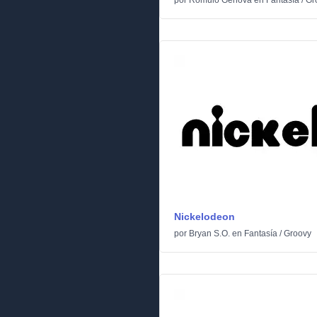
por
Romulo Genova
en
Fantasía
/
Gr
Nickelodeon
por
Bryan S.O.
en
Fantasía
/
Groovy