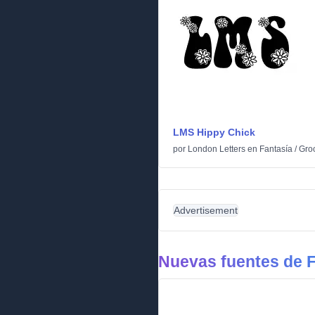
LMS Hippy Chick
por
London Letters
en
Fantasía
/
Gro
Advertisement
Nuevas fuentes de F