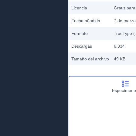
Licencia
Gratis para
Fecha añadida
7 de marzo
Formato
TrueType (.
Descargas
6,334
Tamaño del archivo
49 KB
Especímene