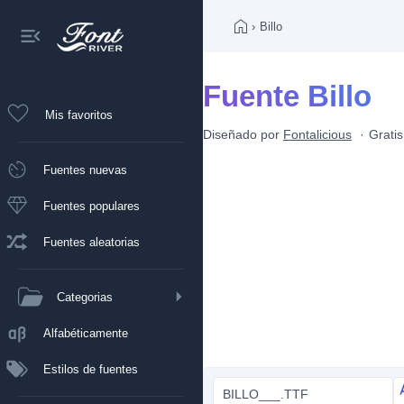
›
Billo
Fuente Billo
Mis favoritos
Diseñado por
Fontalicious
Grati
Fuentes nuevas
Fuentes populares
Fuentes aleatorias
Categorias
Alfabéticamente
Estilos de fuentes
BILLO___.TTF