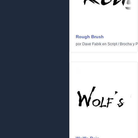
Rough Brush
por
Dave Fabik
en
Script
/
Brocha y P