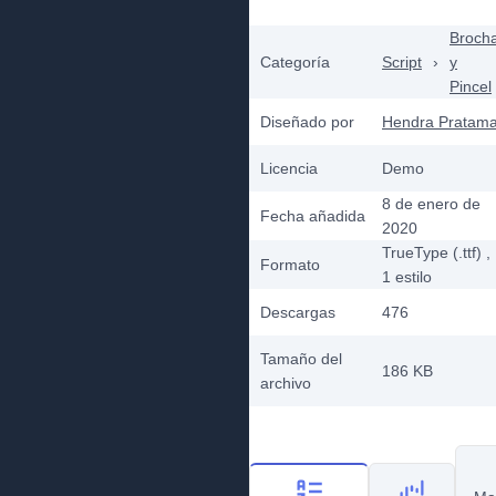
Broch
Categoría
Script
›
y
Pincel
Diseñado por
Hendra Pratam
Licencia
Demo
8 de enero de
Fecha añadida
2020
TrueType (.ttf)
,
Formato
1
estilo
Descargas
476
Tamaño del
186 KB
archivo