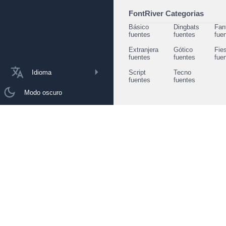
FontRiver Categorias
Básico
Dingbats
Fan
fuentes
fuentes
fue
Extranjera
Gótico
Fie
fuentes
fuentes
fue
Idioma
Script
Tecno
fuentes
fuentes
Modo oscuro