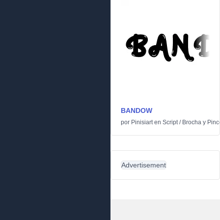
BANDOW
por
Pinisiart
en
Script
/
Brocha y Pinc
Advertisement