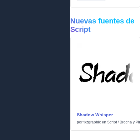
Nuevas fuentes de
Script
Shadow Whisper
por
tkzgraphic
en
Script
/
Brocha y Pi