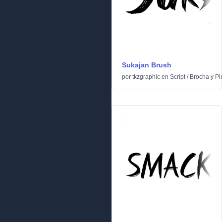
Sukajan Brush
por
tkzgraphic
en
Script
/
Brocha y Pi