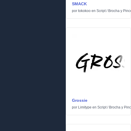
SMACK
por
tokokoo
en
Script
/
Brocha y Pinc
Grossie
por
Limitype
en
Script
/
Brocha y Pinc