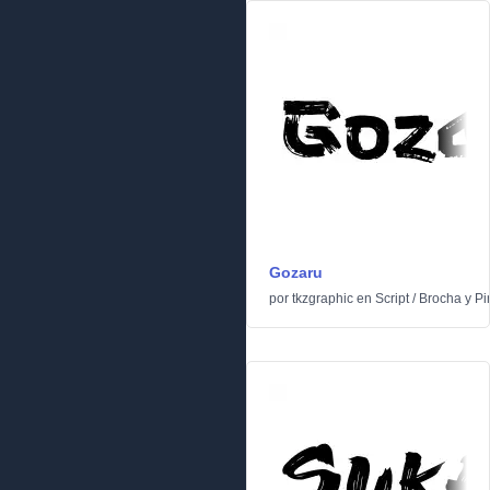
Gozaru
por
tkzgraphic
en
Script
/
Brocha y Pi