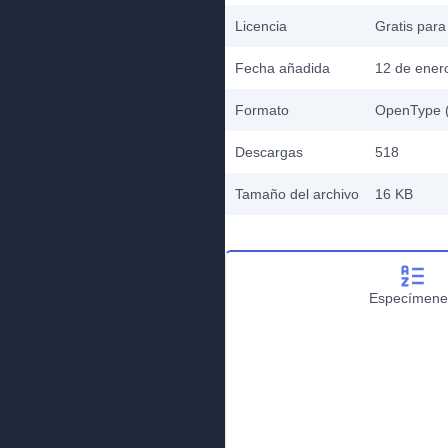
Licencia
Gratis para
Fecha añadida
12 de ener
Formato
OpenType (
Descargas
518
Tamaño del archivo
16 KB
Especímene