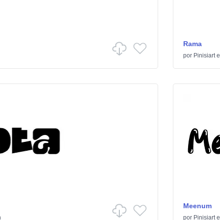
Rama
por
Pinisiart
e
Meenum
n
por
Pinisiart
e