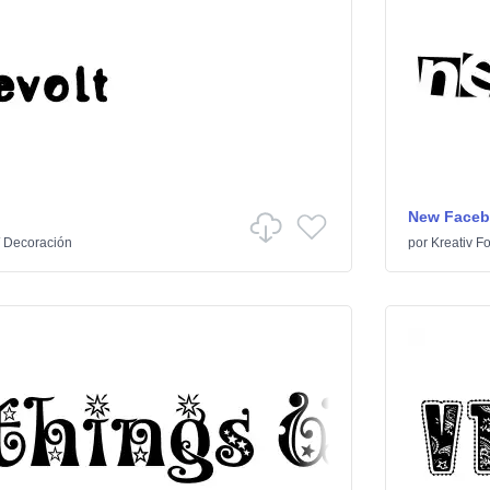
New Face
/
Decoración
por
Kreativ Fo