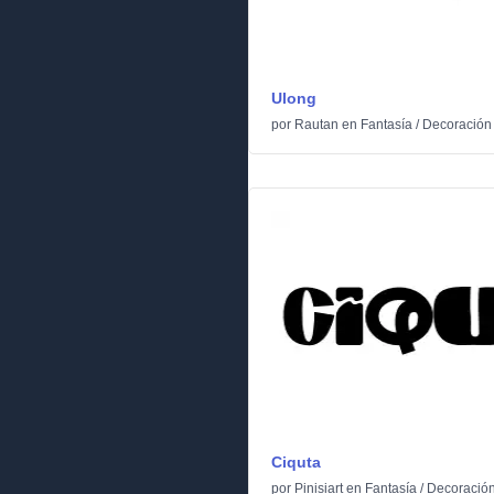
Ulong
por
Rautan
en
Fantasía
/
Decoración
Ciquta
por
Pinisiart
en
Fantasía
/
Decoració