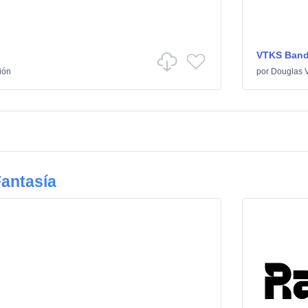
VTKS Ban
ión
por
Douglas V
antasía