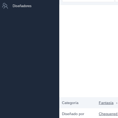
Diseñadores
Categoría
Fantasía
›
Diseñado por
Chequered 