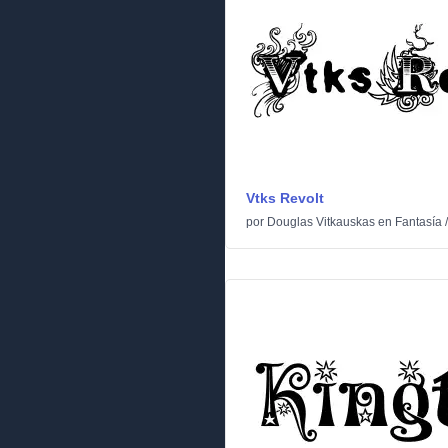
Vtks Revolt
por
Douglas Vitkauskas
en
Fantasía