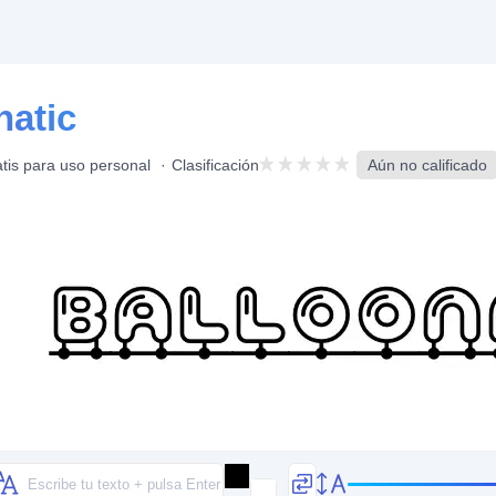
natic
tis para uso personal
Clasificación
Aún no calificado