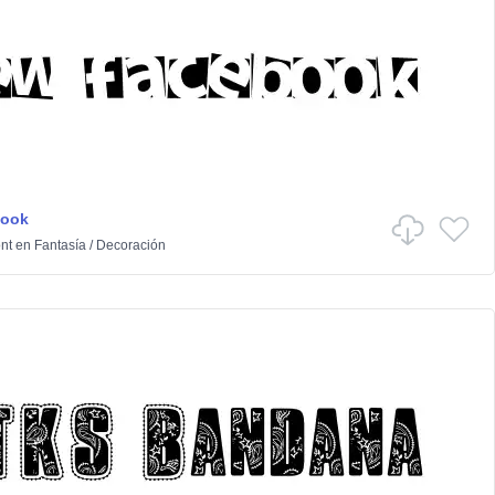
book
nt
en
Fantasía
/
Decoración