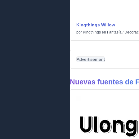
Kingthings Willow
por
Kingthings
en
Fantasía
/
Decorac
Advertisement
Nuevas fuentes de F