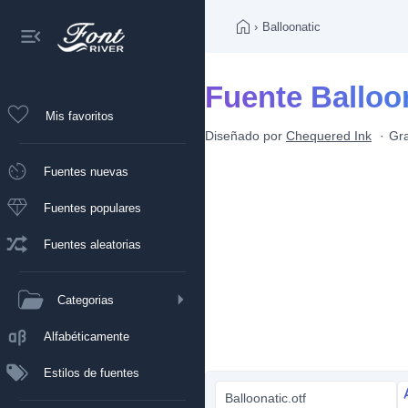
›
Balloonatic
Fuente Balloo
Mis favoritos
Diseñado por
Chequered Ink
Gra
Fuentes nuevas
Fuentes populares
Fuentes aleatorias
Categorias
Alfabéticamente
Estilos de fuentes
Balloonatic.otf