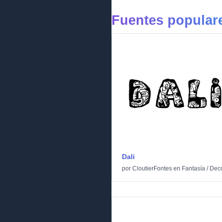
Fuentes populare
Dali
por
CloutierFontes
en
Fantasía
/
Dec