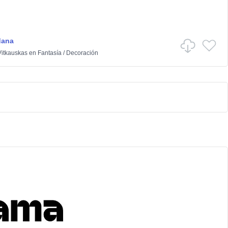
dana
itkauskas
en
Fantasía
/
Decoración