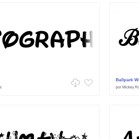
Ballpark W
s
por
Mickey Ro