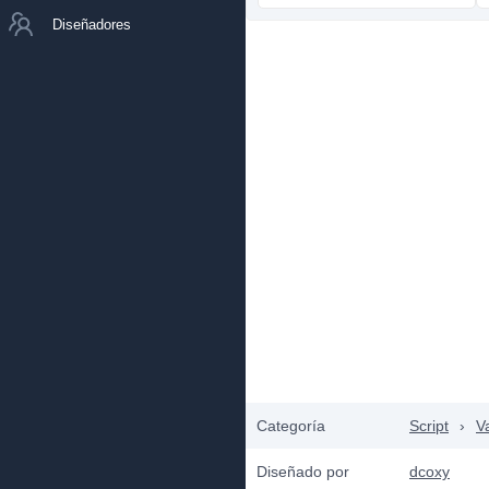
Diseñadores
Categoría
Script
›
V
Diseñado por
dcoxy