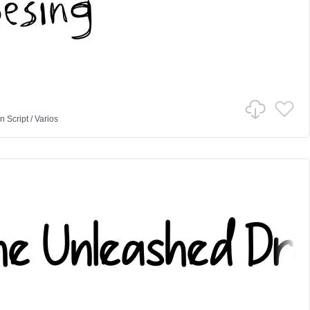
n
Script
/
Varios