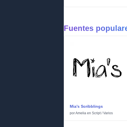
Fuentes populare
Mia's Scribblings
por
Amelia
en
Script
/
Varios