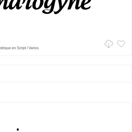
e
strique
en
Script
/
Varios