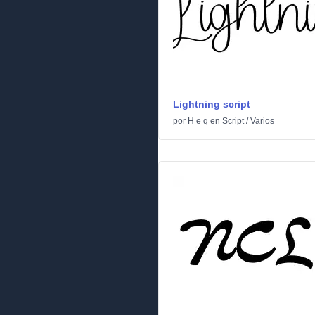
Lightning script
por
H e q
en
Script
/
Varios