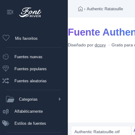
›
Authentic Ratatouille
Fuente Authent
Mis favoritos
Diseñado por
dcoxy
Gratis para
Fuentes nuevas
Fuentes populares
Fuentes aleatorias
Categorias
Alfabéticamente
Estilos de fuentes
Authentic Ratatouille.otf