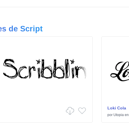
s de Script
Loki Cola
por
Utopia
e