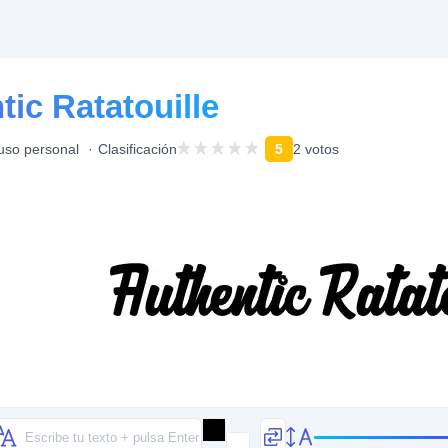
ic Ratatouille
 uso personal
Clasificación
5
2 votos