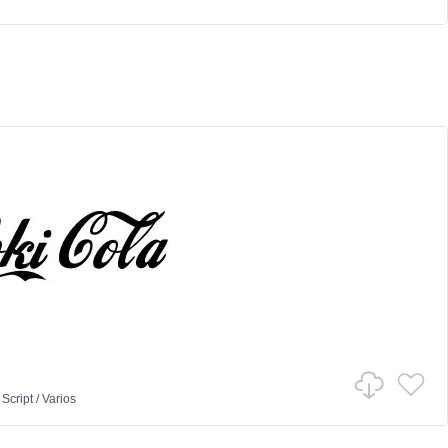
n
Script
/
Varios