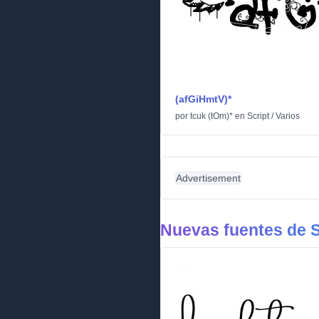
(afGiHmtV)*
por
tcuk (tOm)*
en
Script
/
Varios
Advertisement
Nuevas fuentes de S