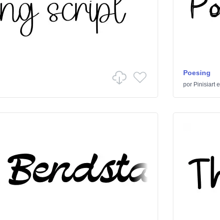
Poesing
por
Pinisiart
e