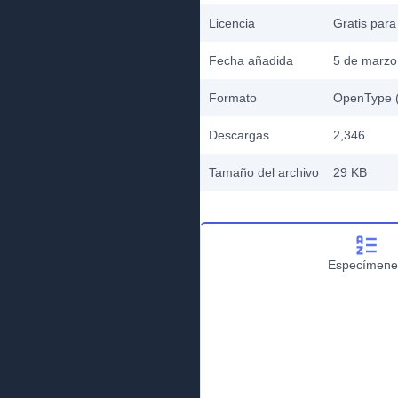
Licencia
Gratis para
Fecha añadida
5 de marzo
Formato
OpenType (
Descargas
2,346
Tamaño del archivo
29 KB
Especímene