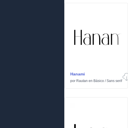
Hanami
por
Rautan
en
Básico
/
Sans serif