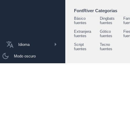
FontRiver Categorias
Básico
Dingbats
Fan
fuentes
fuentes
fue
Extranjera
Gótico
Fie
fuentes
fuentes
fue
Idioma
Script
Tecno
fuentes
fuentes
Modo oscuro