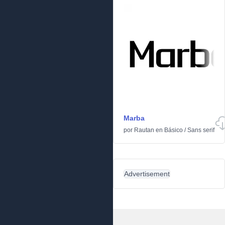
Marba
por
Rautan
en
Básico
/
Sans serif
Advertisement