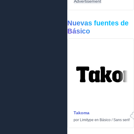
Advertisement
Nuevas fuentes de
Básico
Takoma
por
Limitype
en
Básico
/
Sans serif