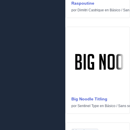
Raspoutine
por
Dimitri Castrique
en
Básico
/
Sans
Big Noodle Titling
por
Sentinel Type
en
Básico
/
Sans se