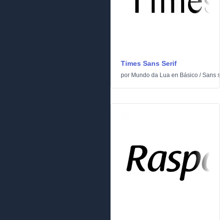
Times Sans Serif
por
Mundo da Lua
en
Básico
/
Sans s