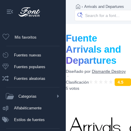
›
Arrivals and Departures
Fuente
Mis favoritos
Arrivals and
Fuentes nuevas
Departures
Fuentes populares
Diseñado por
Dismantle Destroy
Fuentes aleatorias
Clasificación
4.5
5 votos
Categorias
Alfabéticamente
Estilos de fuentes