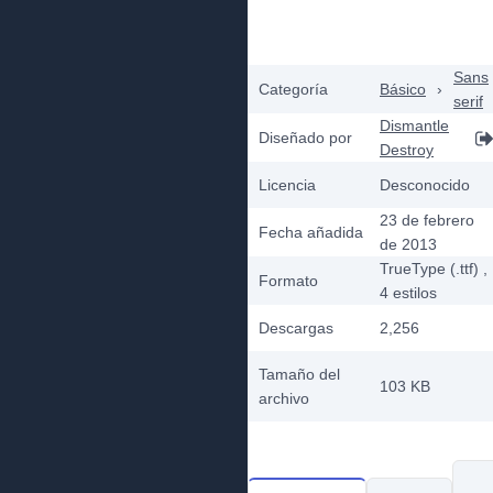
Sans
Categoría
Básico
›
serif
Dismantle
Diseñado por
Destroy
Licencia
Desconocido
23 de febrero
Fecha añadida
de 2013
TrueType (.ttf)
,
Formato
4
estilos
Descargas
2,256
Tamaño del
103 KB
archivo