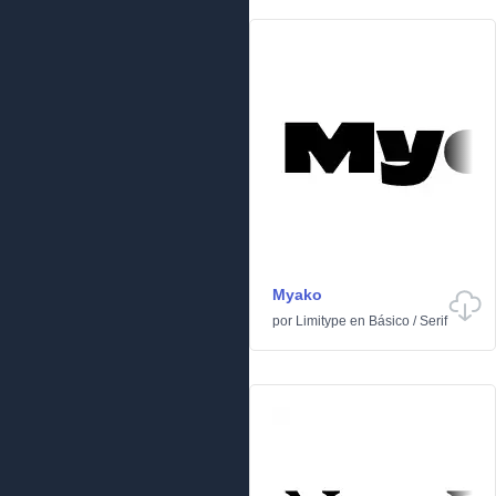
Myako
por
Limitype
en
Básico
/
Serif