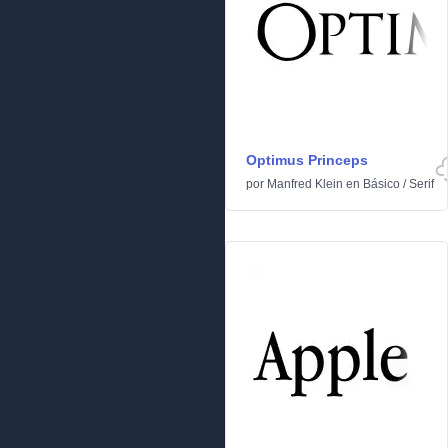
Optimus Princeps
por
Manfred Klein
en
Básico
/
Serif