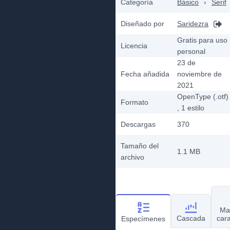
Categoría
Básico
›
Serif
Diseñado por
Saridezra
Gratis para uso
Licencia
personal
23 de
Fecha añadida
noviembre de
2021
OpenType (.otf)
Formato
, 1
estilo
Descargas
370
Tamaño del
1.1 MB
archivo
Ma
Cascada
car
Especímenes