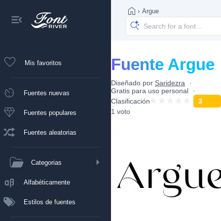
›
Argue
Fuente Argue
Mis favoritos
Diseñado por
Saridezra
Gratis para uso personal
Fuentes nuevas
Clasificación
3
1 voto
Fuentes populares
Fuentes aleatorias
Categorias
Alfabéticamente
Estilos de fuentes