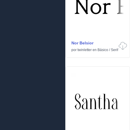
Nor Belsior
por
twinletter
en
Básico
/
Serif