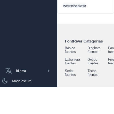
Advertisement
FontRiver Categorias
Básico
Dingbats
Fan
fuentes
fuentes
fue
Extranjera
Gótico
Fie
fuentes
fuentes
fue
Idioma
Script
Tecno
fuentes
fuentes
Modo oscuro