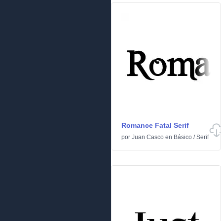
Romance Fatal Serif
por
Juan Casco
en
Básico
/
Serif