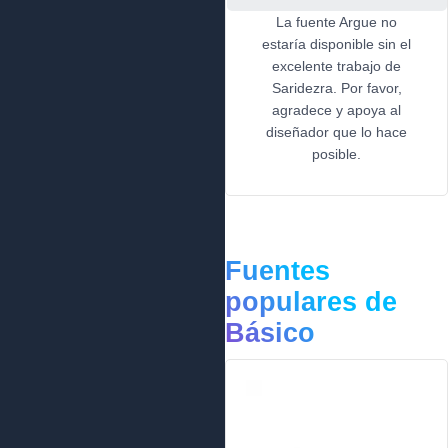
La fuente Argue no
estaría disponible sin el
excelente trabajo de
Saridezra. Por favor,
agradece y apoya al
diseñador que lo hace
posible.
Fuentes
populares de
Básico