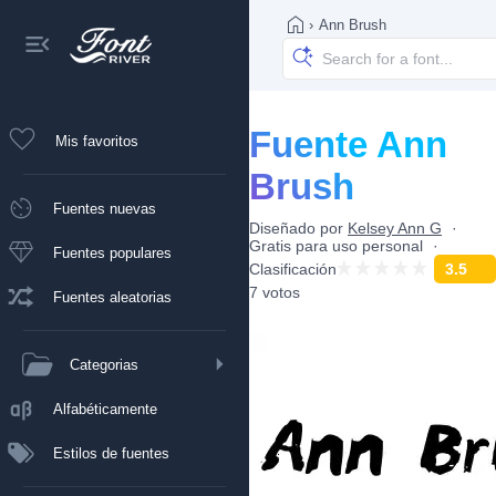
›
Ann Brush
Fuente Ann
Mis favoritos
Brush
Fuentes nuevas
Diseñado por
Kelsey Ann G
Gratis para uso personal
Fuentes populares
Clasificación
3.5
7 votos
Fuentes aleatorias
Categorias
Alfabéticamente
Estilos de fuentes