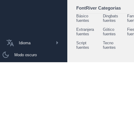
FontRiver Categorias
Básico
Dingbats
Fan
fuentes
fuentes
fue
Extranjera
Gótico
Fie
fuentes
fuentes
fue
Idioma
Script
Tecno
fuentes
fuentes
Modo oscuro