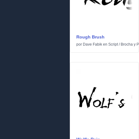
Rough Brush
por
Dave Fabik
en
Script
/
Brocha y P