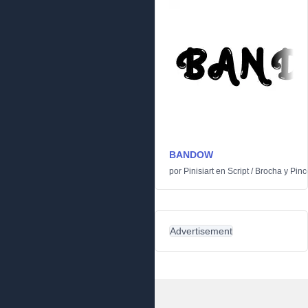
BANDOW
por
Pinisiart
en
Script
/
Brocha y Pinc
Advertisement