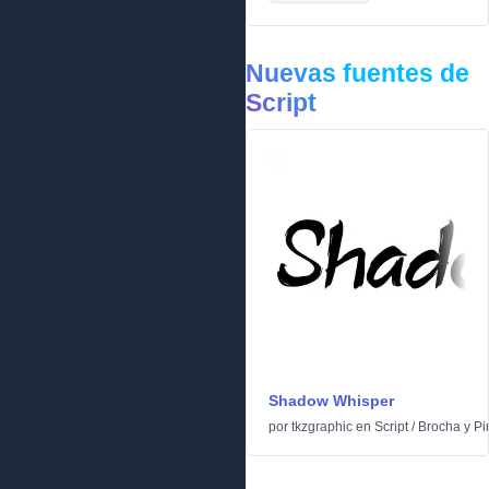
Nuevas fuentes de
Script
Shadow Whisper
por
tkzgraphic
en
Script
/
Brocha y Pi