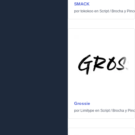
SMACK
por
tokokoo
en
Script
/
Brocha y Pinc
Grossie
por
Limitype
en
Script
/
Brocha y Pinc