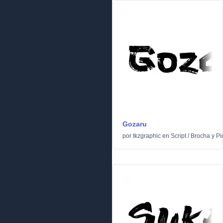
Gozaru
por
tkzgraphic
en
Script
/
Brocha y Pi