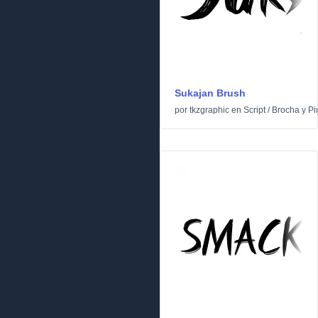
Sukajan Brush
por
tkzgraphic
en
Script
/
Brocha y Pi