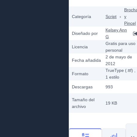
Broch
Categoría
Script
›
y
Pincel
Kelsey Ann
Diseñado por
G
Gratis para uso
Licencia
personal
2 de mayo de
Fecha añadida
2012
TrueType (.ttf)
,
Formato
1
estilo
Descargas
993
Tamaño del
19 KB
archivo