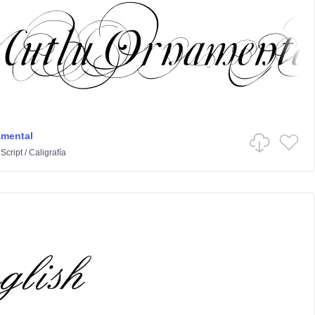
amental
n
Script
/
Caligrafía