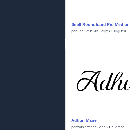
Snell Roundhand Pro Mediu
por
FontStruct
en
Script
/
Caligrafía
Adhun Mage
por
twinletter
en
Script
/
Caligrafía