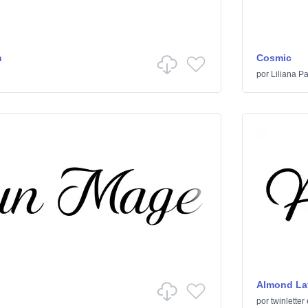
m
Cosmic
por
Liliana P
Almond Lat
por
twinletter