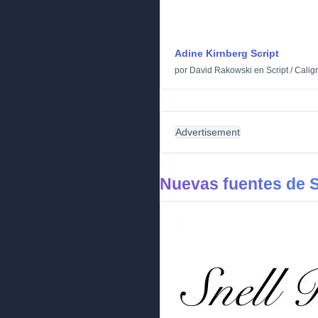
Adine Kirnberg Script
por
David Rakowski
en
Script
/
Caligr
Advertisement
Nuevas fuentes de S