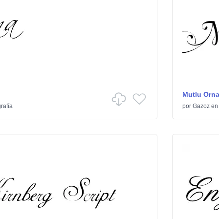
Mutlu Orn
rafía
por
Gazoz
e