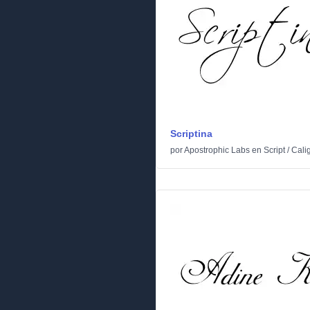
Scriptina
por
Apostrophic Labs
en
Script
/
Calig