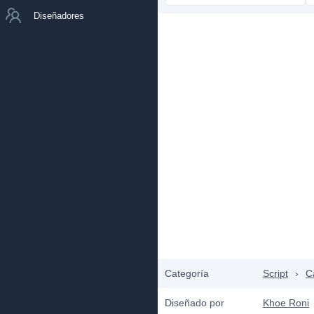
Diseñadores
Categoría
Script
›
C
Diseñado por
Khoe Roni