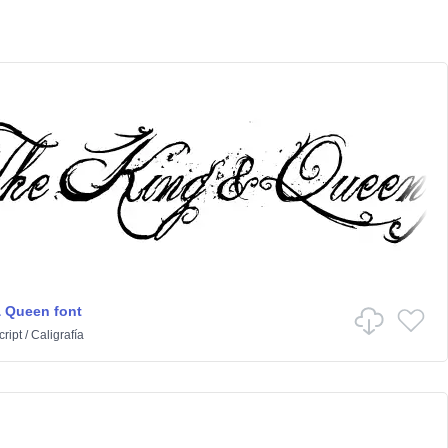
 Queen font
cript
/
Caligrafía