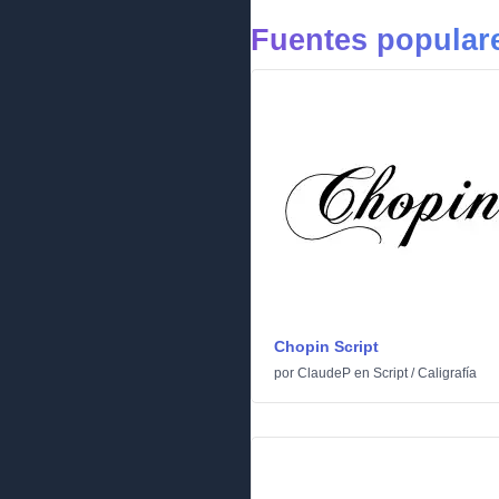
Fuentes populare
Chopin Script
por
ClaudeP
en
Script
/
Caligrafía