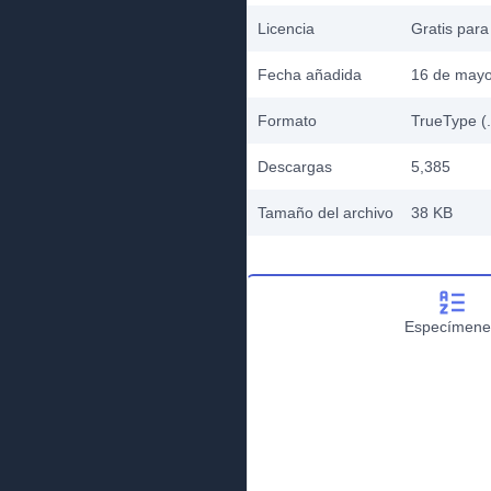
Licencia
Gratis para
Fecha añadida
16 de mayo
Formato
TrueType (.
Descargas
5,385
Tamaño del archivo
38 KB
Especímene