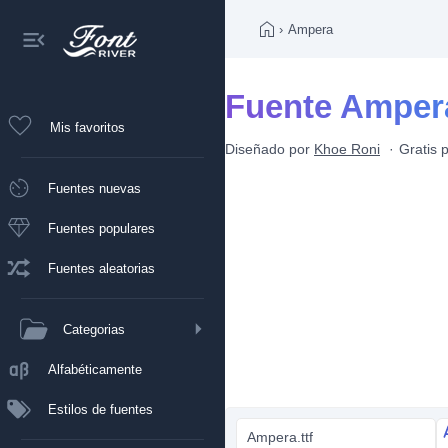
›
Ampera
Fuente Amper
Mis favoritos
Diseñado por
Khoe Roni
Gratis 
Fuentes nuevas
Fuentes populares
Fuentes aleatorias
Categorias
Alfabéticamente
Estilos de fuentes
Ampera.ttf