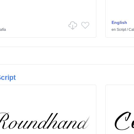
English
afía
en
Script
/
Cal
cript