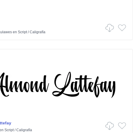
aulawes
en
Script
/
Caligrafía
tefay
en
Script
/
Caligrafía