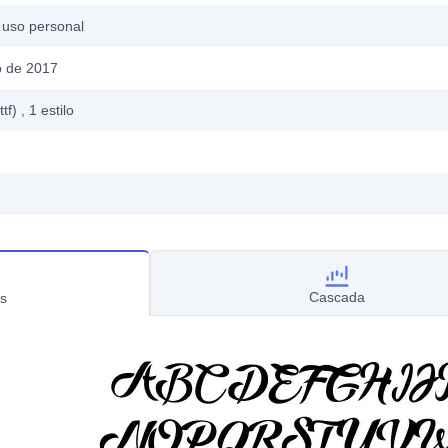
 uso personal
 de 2017
ttf)
, 1
estilo
Cascada
s