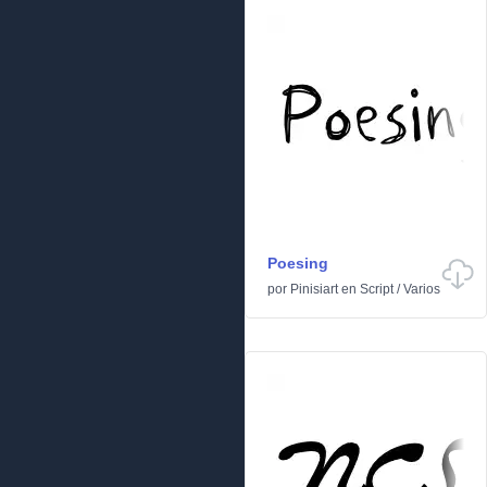
Poesing
por
Pinisiart
en
Script
/
Varios