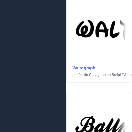
Waltograph
por
Justin Callaghan
en
Script
/
Vario