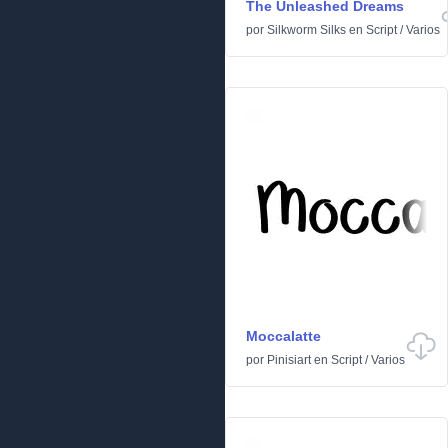
The Unleashed Dreams
por
Silkworm Silks
en
Script
/
Varios
Moccalatte
por
Pinisiart
en
Script
/
Varios