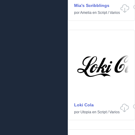
Mia's Scribblings
por
Amelia
en
Script
/
Varios
Loki Cola
por
Utopia
en
Script
/
Varios