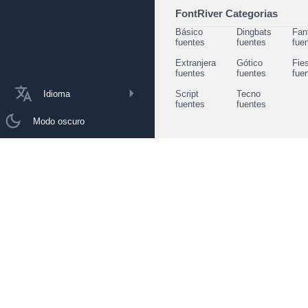
FontRiver Categorias
Básico
Dingbats
Fan
fuentes
fuentes
fue
Extranjera
Gótico
Fie
fuentes
fuentes
fue
Idioma
Script
Tecno
fuentes
fuentes
Modo oscuro