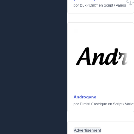
por
tcuk (tOm)*
en
Script
/
Varios
Androgyne
por
Dimitri Castrique
en
Script
/
Vario
Advertisement