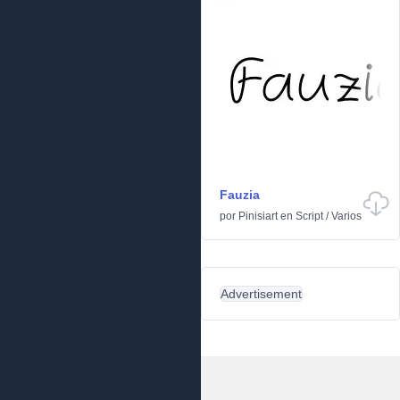
Fauzia
por
Pinisiart
en
Script
/
Varios
Advertisement