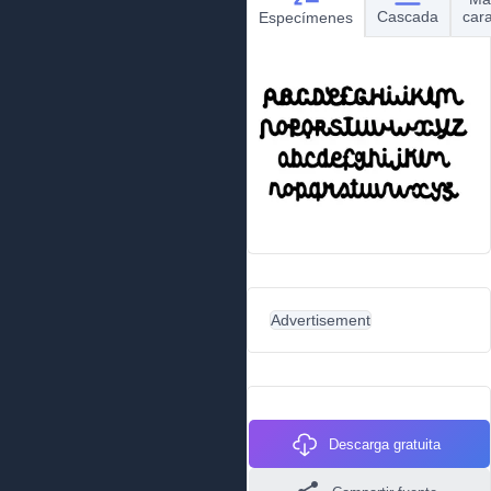
Cascada
car
Especímenes
Advertisement
Descarga gratuita