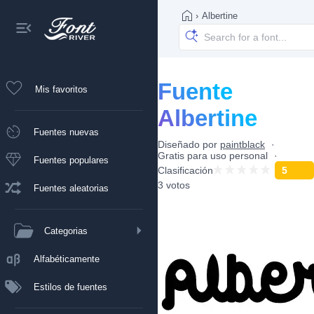
›
Albertine
Fuente
Mis favoritos
Albertine
Fuentes nuevas
Diseñado por
paintblack
Gratis para uso personal
Fuentes populares
Clasificación
5
3 votos
Fuentes aleatorias
Categorias
Alfabéticamente
Estilos de fuentes