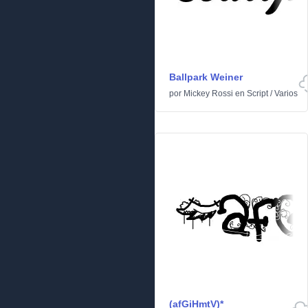
Ballpark Weiner
por
Mickey Rossi
en
Script
/
Varios
(afGiHmtV)*