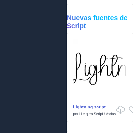
Nuevas fuentes de
Script
Lightning script
por
H e q
en
Script
/
Varios