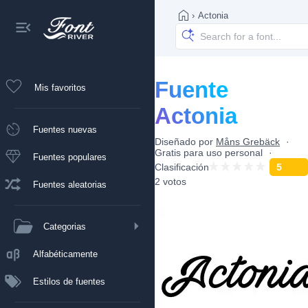
›
Actonia
Fuente
Mis favoritos
Actonia
Fuentes nuevas
Diseñado por
Måns Grebäck
Gratis para uso personal
Fuentes populares
Clasificación
5
2 votos
Fuentes aleatorias
Categorias
Alfabéticamente
Estilos de fuentes