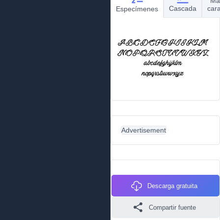
Ma
Cascada
car
Especímenes
Advertisement
Descarga gratuita
Compartir fuente