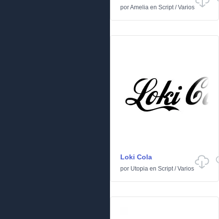
por
Amelia
en
Script
/
Varios
Loki Cola
por
Utopia
en
Script
/
Varios