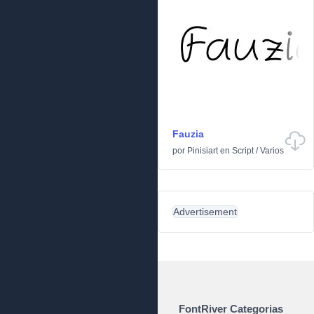
Fauzia
por
Pinisiart
en
Script
/
Varios
Advertisement
FontRiver Categorias