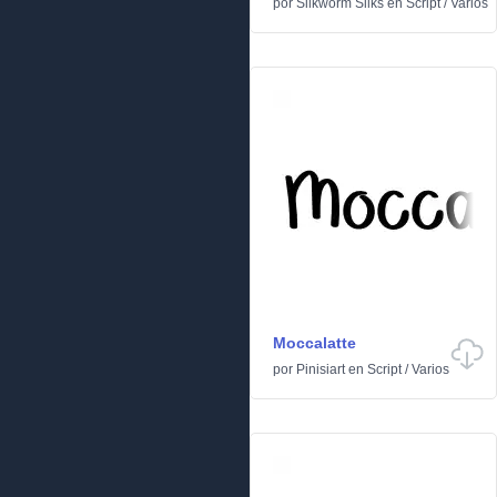
por
Silkworm Silks
en
Script
/
Varios
Moccalatte
por
Pinisiart
en
Script
/
Varios