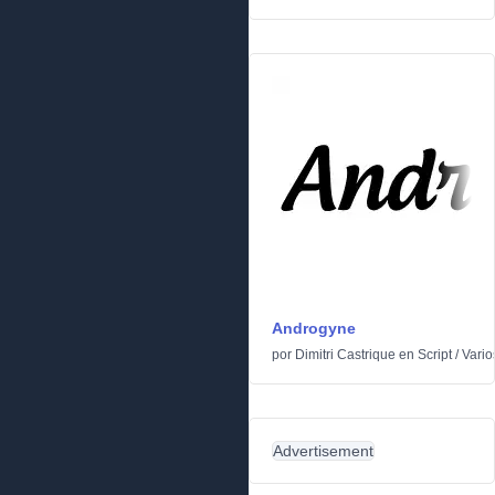
Androgyne
por
Dimitri Castrique
en
Script
/
Vario
Advertisement