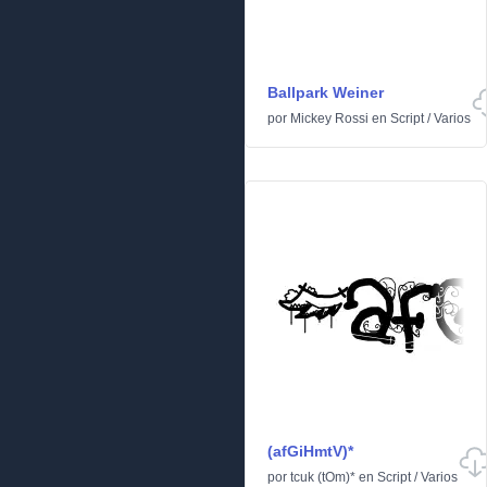
Ballpark Weiner
por
Mickey Rossi
en
Script
/
Varios
(afGiHmtV)*
por
tcuk (tOm)*
en
Script
/
Varios