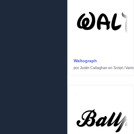
Waltograph
por
Justin Callaghan
en
Script
/
Vario