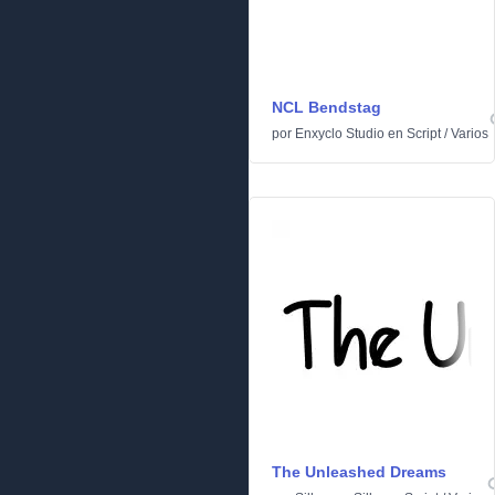
NCL Bendstag
por
Enxyclo Studio
en
Script
/
Varios
The Unleashed Dreams