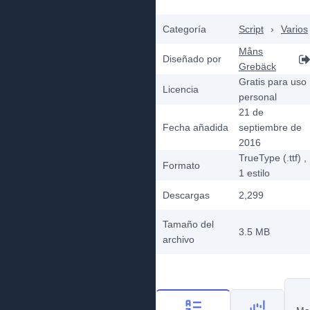
Categoría
Script
›
Varios
Måns
Diseñado por
Grebäck
Gratis para uso
Licencia
personal
21 de
Fecha añadida
septiembre de
2016
TrueType (.ttf)
,
Formato
1
estilo
Descargas
2,299
Tamaño del
3.5 MB
archivo