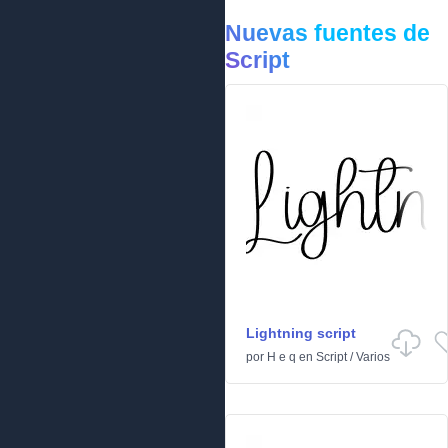
Nuevas fuentes de
Script
Lightning script
por
H e q
en
Script
/
Varios