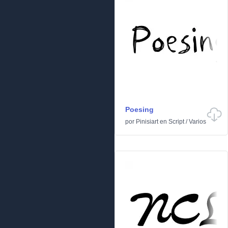
Poesing
por
Pinisiart
en
Script
/
Varios