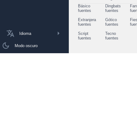
Básico
Dingbats
Fan
fuentes
fuentes
fue
Extranjera
Gótico
Fie
fuentes
fuentes
fue
Idioma
Script
Tecno
fuentes
fuentes
Modo oscuro