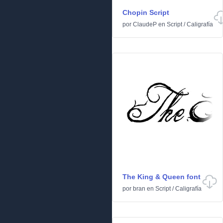
Chopin Script
por
ClaudeP
en
Script
/
Caligrafía
The King & Queen font
por
bran
en
Script
/
Caligrafía