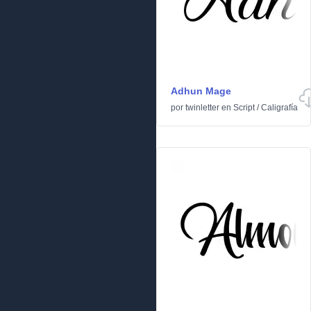
Adhun Mage
por
twinletter
en
Script
/
Caligrafía