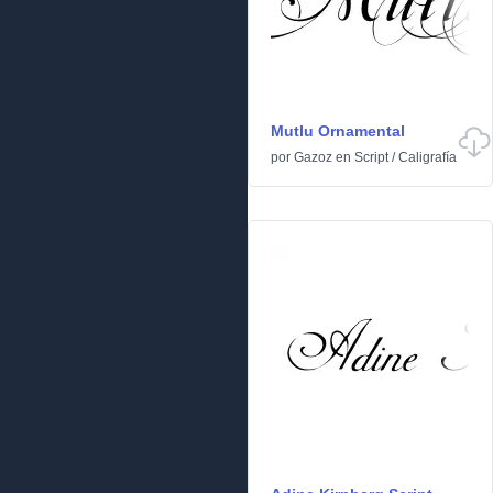
Mutlu Ornamental
por
Gazoz
en
Script
/
Caligrafía