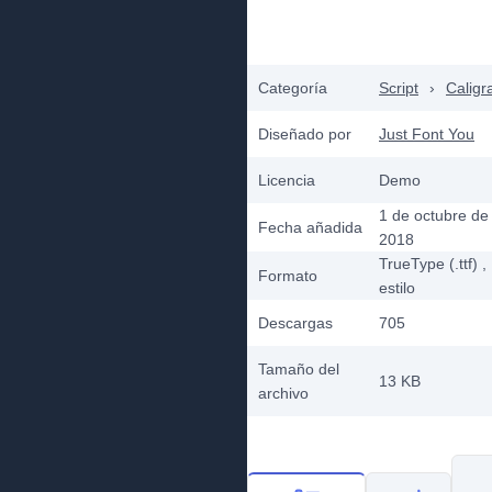
Categoría
Script
›
Caligr
Diseñado por
Just Font You
Licencia
Demo
1 de octubre de
Fecha añadida
2018
TrueType (.ttf)
,
Formato
estilo
Descargas
705
Tamaño del
13 KB
archivo