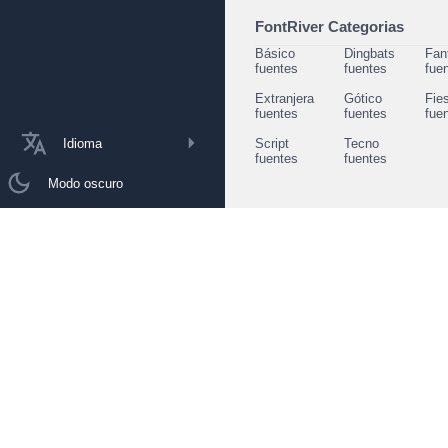
FontRiver Categorias
Básico
Dingbats
Fan
fuentes
fuentes
fue
Extranjera
Gótico
Fie
fuentes
fuentes
fue
Idioma
Script
Tecno
fuentes
fuentes
Modo oscuro