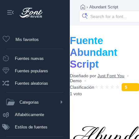
›
Abundant Script
Fuente
Mis favoritos
Abundant
Fuentes nuevas
Script
Fuentes populares
Diseñado por
Just Font You
Demo
Fuentes aleatorias
Clasificación
5
1 voto
Categorias
Alfabéticamente
Estilos de fuentes