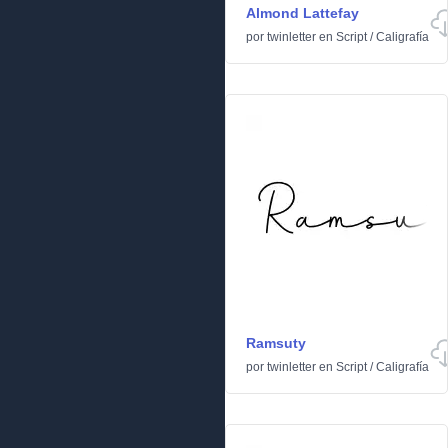
Almond Lattefay
por
twinletter
en
Script
/
Caligrafía
Ramsuty
por
twinletter
en
Script
/
Caligrafía