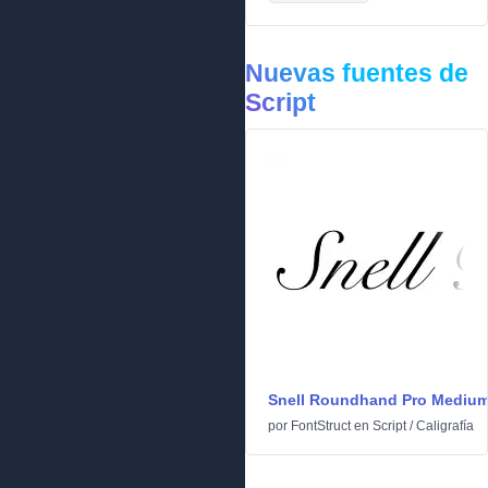
Nuevas fuentes de
Script
Snell Roundhand Pro Mediu
por
FontStruct
en
Script
/
Caligrafía