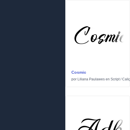
Cosmic
por
Liliana Paulawes
en
Script
/
Calig